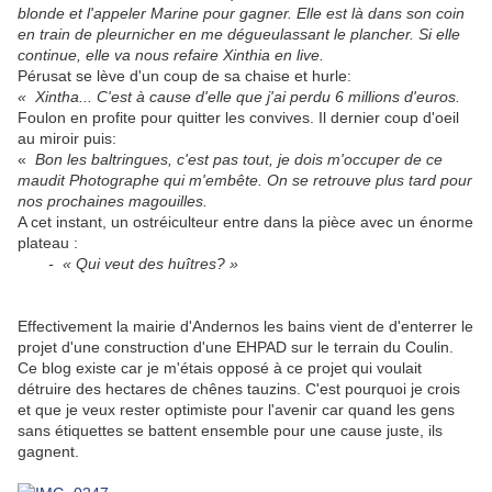
blonde et l'appeler Marine pour gagner. Elle est là dans son coin
en train de pleurnicher en me dégueulassant le plancher. Si elle
continue, elle va nous refaire Xinthia en live.
Pérusat se lève d'un coup de sa chaise et hurle:
« Xintha... C'est à cause d'elle que j'ai perdu 6 millions d'euros.
Foulon en profite pour quitter les convives. Il dernier coup d'oeil
au miroir puis:
«
Bon les baltringues, c'est pas tout, je dois m'occuper de ce
maudit Photographe qui m'embête. On se retrouve plus tard pour
nos prochaines magouilles.
A cet instant, un ostréiculteur entre dans la pièce avec un énorme
plateau :
- « Qui veut des huîtres? »
Effectivement la mairie d'Andernos les bains vient de d'enterrer le
projet d'une construction d'une EHPAD sur le terrain du Coulin.
Ce blog existe car je m'étais opposé à ce projet qui voulait
détruire des hectares de chênes tauzins. C'est pourquoi je crois
et que je veux rester optimiste pour l'avenir car quand les gens
sans étiquettes se battent ensemble pour une cause juste, ils
gagnent.