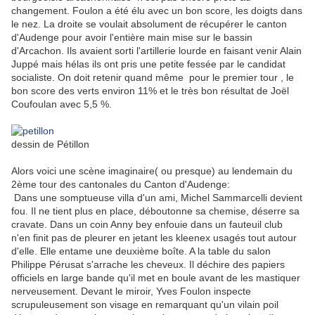
changement. Foulon a été élu avec un bon score, les doigts dans
le nez. La droite se voulait absolument de récupérer le canton
d'Audenge pour avoir l'entière main mise sur le bassin
d'Arcachon. Ils avaient sorti l'artillerie lourde en faisant venir Alain
Juppé mais hélas ils ont pris une petite fessée par le candidat
socialiste. On doit retenir quand même pour le premier tour , le
bon score des verts environ 11% et le très bon résultat de Joël
Coufoulan avec 5,5 %.
dessin de Pétillon
Alors voici une scène imaginaire( ou presque) au lendemain du
2ème tour des cantonales du Canton d'Audenge:
Dans une somptueuse villa d'un ami, Michel Sammarcelli devient
fou. Il ne tient plus en place, déboutonne sa chemise, déserre sa
cravate. Dans un coin Anny bey enfouie dans un fauteuil club
n'en finit pas de pleurer en jetant les kleenex usagés tout autour
d'elle. Elle entame une deuxième boîte. A la table du salon
Philippe Pérusat s'arrache les cheveux. Il déchire des papiers
officiels en large bande qu'il met en boule avant de les mastiquer
nerveusement. Devant le miroir, Yves Foulon inspecte
scrupuleusement son visage en remarquant qu'un vilain poil