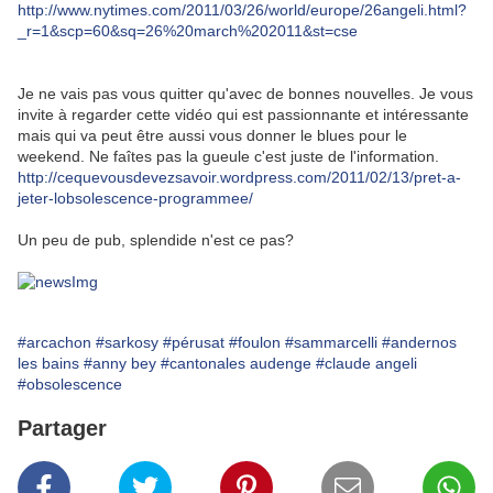
http://www.nytimes.com/2011/03/26/world/europe/26angeli.html?
_r=1&scp=60&sq=26%20march%202011&st=cse
Je ne vais pas vous quitter qu'avec de bonnes nouvelles. Je vous
invite à regarder cette vidéo qui est passionnante et intéressante
mais qui va peut être aussi vous donner le blues pour le
weekend. Ne faîtes pas la gueule c'est juste de l'information.
http://cequevousdevezsavoir.wordpress.com/2011/02/13/pret-a-
jeter-lobsolescence-programmee/
Un peu de pub, splendide n'est ce pas?
#arcachon
#sarkosy
#pérusat
#foulon
#sammarcelli
#andernos
les bains
#anny bey
#cantonales audenge
#claude angeli
#obsolescence
Partager