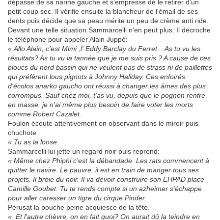
dépasse de sa narine gauche et s'empresse de le retirer d'un
petit coup sec. Il vérifie ensuite la blancheur de l'émail de ses
dents puis décide que sa peau mérite un peu de crème anti ride.
Devant une telle situation Sammarcelli n'en peut plus. Il décroche
le téléphone pour appeler Alain Juppé:
«
Allo Alain, c'est Mimi ,l' Eddy Barclay du Ferret... As tu vu les
résultats? As tu vu la tannée que je me suis pris ? A cause de ces
ploucs du nord bassin qui ne veulent pas de strass ni de paillettes
qui préfèrent lous pignots à Johnny Haliday. Ces enfoirés
d'écolos anarko gaucho ont réussi à changer les âmes des plus
corrompus. Sauf chez moi, t'as vu, depuis que le pognon rentre
en masse, je n'ai même plus besoin de faire voter les morts
comme Robert Cazalet.
Foulon écoute attentivement en observant dans le miroir puis
chuchote
« Tu as la loose.
Sammarcelli lui jette un regard noir puis reprend:
« Même chez Phiphi c'est la débandade. Les rats commencent à
quitter le navire. Le pauvre, il est en train de manger tous ses
projets. Il broie du noir. Il va devoir construire son EHPAD place
Camille Goubet. Tu te rends compte si un azheimer s'échappe
pour aller caresser un tigre du cirque Pinder.
Pérusat la bouche peine acquiesce de la tête.
« Et l'autre chèvre, on en fait quoi? On aurait dû la teindre en