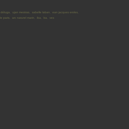
 déluga
,
ujan mestras
,
sabelle laban
,
ean jacques eroles
,
e paris
,
arc naturel marin
,
iba
,
ba
,
ves