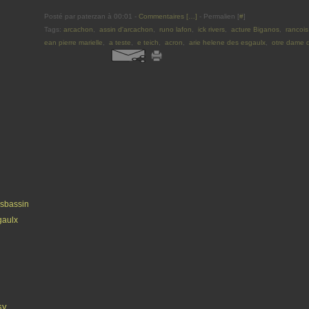
Posté par paterzan à 00:01 -
Commentaires [
…
]
- Permalien [
#
]
Tags:
arcachon
,
assin d'arcachon
,
runo lafon
,
ick rivers
,
acture Biganos
,
rancois
ean pierre marielle
,
a teste
,
e teich
,
acron
,
arie helene des esgaulx
,
otre dame d
s
bassin
gaulx
sy