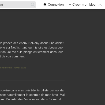
Connexion
+
Créer mon blog
e, le procès des époux Balkany donne une addicti
érie sur Netflix, tant leur histoire est beaucoup
iction. Je me suis plongé entièrement dans leur
it de voir comment...
ont moretti
,
xavier paris
a colère dans mes précédents billets qui inondai
nant naturellement le contrôle de mon âme. Mai
vec l'incertitude d'avoir raison dans l'océan d