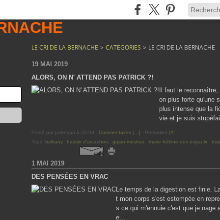
LE CRI DE LA BERNACHE
>
CATEGORIES
>
LE CRI DE LA BERNACHE
19 MAI 2019
ALORS, ON N' ATTEND PAS PATRICK ?!
Il faut le reconnaîtr
on plus forte qu'une s
plus intense que la f
vie et je suis stupéfa
Posté par paterzan à 20:59 -
Commentaires [
…
]
- Permalien [
#
]
Tags:
balkany
,
bassin d'arcachon
,
gujan mestras
,
marie héléne des esgaulx
,
dup
1 MAI 2019
DES PENSÉES EN VRAC
Le temps de la digestion est finie. L
t mon corps s'est estompée en repre
s ce qui m'ennuie c'est que je nage a
e...