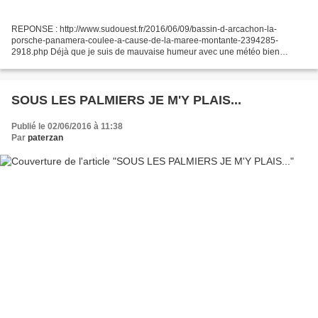
REPONSE : http://www.sudouest.fr/2016/06/09/bassin-d-arcachon-la-
porsche-panamera-coulee-a-cause-de-la-maree-montante-2394285-
2918.php Déjà que je suis de mauvaise humeur avec une météo bien
désagréable voilà que j'apprends qu'une bande d'abrutis vient...
SOUS LES PALMIERS JE M'Y PLAIS...
Publié le 02/06/2016 à 11:38
Par
paterzan