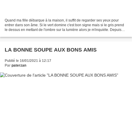
Quand ma fille débarque à la maison, il suffit de regarder ses yeux pour
entrer dans son âme. Si le vert domine c'est bon signe mais si le gris prend
le dessus en mettant de l'ombre sur la lumière alors je m'inquiète. Depuis
quelques mois avec les contraintes...
LA BONNE SOUPE AUX BONS AMIS
Publié le 16/01/2021 à 12:17
Par
paterzan