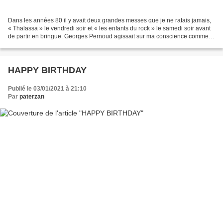
Dans les années 80 il y avait deux grandes messes que je ne ratais jamais,
« Thalassa » le vendredi soir et « les enfants du rock » le samedi soir avant
de partir en bringue. Georges Pernoud agissait sur ma conscience comme
un gourou bienveillant. Les...
HAPPY BIRTHDAY
Publié le 03/01/2021 à 21:10
Par
paterzan