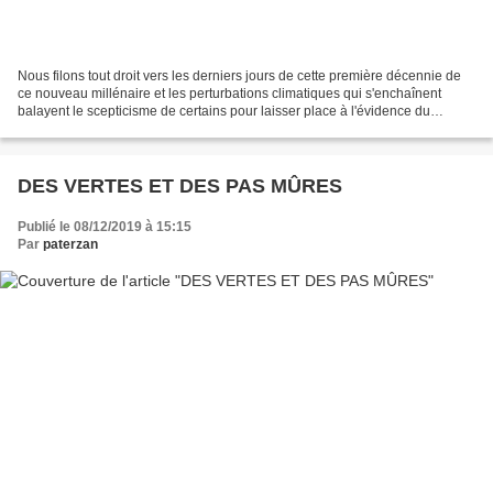
Nous filons tout droit vers les derniers jours de cette première décennie de
ce nouveau millénaire et les perturbations climatiques qui s'enchaînent
balayent le scepticisme de certains pour laisser place à l'évidence du
changement. Quoique? C'est l'hiver...
DES VERTES ET DES PAS MÛRES
Publié le 08/12/2019 à 15:15
Par
paterzan