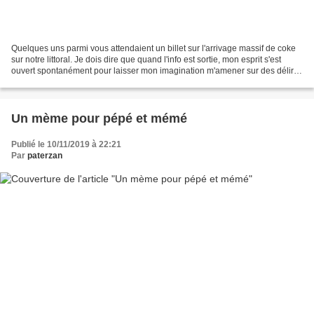
Quelques uns parmi vous attendaient un billet sur l'arrivage massif de coke
sur notre littoral. Je dois dire que quand l'info est sortie, mon esprit s'est
ouvert spontanément pour laisser mon imagination m'amener sur des délires
à se taper le cul par...
Un mème pour pépé et mémé
Publié le 10/11/2019 à 22:21
Par
paterzan