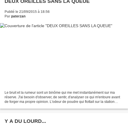
DEUX OREILLES SANS LA QUEUE
Publié le 21/09/2015 à 18:56
Par
paterzan
Le bruit et la rumeur sont un binôme qui me met instantanément sur ma
réserve. J'ai besoin d'observer, de sentir, d'analyser ce qui m'entoure avant
de forger ma propre opinion. L'odeur de poudre qui flottait sur la station
balnéaire d'Andernos les bains...
Y A DU LOURD...