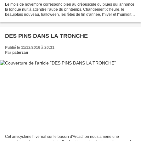
Le mois de novembre correspond bien au crépuscule du blues qui annonce
la longue nuit à attendre l'aube du printemps. Changement d'heure, le
beaujolais nouveau, halloween, les fêtes de fin d'année, l'hiver et l'humidité
qui transperce les os..L'horreur....
DES PINS DANS LA TRONCHE
Publié le 11/12/2016 à 20:31
Par
paterzan
Cet anticyclone hivernal sur le bassin d'Arcachon nous amène une