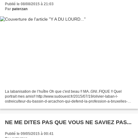
Publié le 08/08/2015 à 21:03
Par
paterzan
La labanisation de l’huître Oh que c'est beau !! MA..GNI..FIQUE !! Quel
portrait mes amis!! http://www.sudouest.fr/2015/07/19/olivier-laban-l-
ostreiculteur-du-bassin-d-arcachon-qui-defend-la-profession-a-bruxelles-
2046552-6099.php Notre Sab (Sabine Menet...
NE ME DITES PAS QUE VOUS NE SAVIEZ PAS...
Publié le 09/05/2015 à 00:41