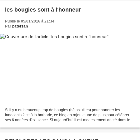
les bougies sont à l'honneur
Publié le 05/01/2016 à 21:34
Par
paterzan
Si il y a eu beaucoup trop de bougies (hélas utiles) pour honorer les
innocents face à la barbarie, ce blog en rajoute une de plus pour célébrer
ses 6 années d'existence. Si aujourd’hui il est modestement ancré dans le
paysage virtuel, il m'apporte toute...