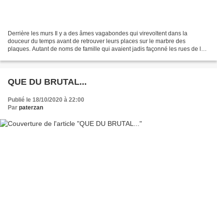
Derrière les murs Il y a des âmes vagabondes qui virevoltent dans la
douceur du temps avant de retrouver leurs places sur le marbre des
plaques. Autant de noms de famille qui avaient jadis façonné les rues de la
ville jusqu'à apparaître aujourd'hui dans...
QUE DU BRUTAL...
Publié le 18/10/2020 à 22:00
Par
paterzan