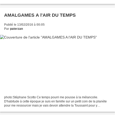
l'Espagne en attendant...
AMALGAMES A l'AIR DU TEMPS
Publié le 13/02/2016 à 00:05
Par
paterzan
photo:Stéphane Scotto Ce temps pourri me pousse à la mélancolie.
D'habitude à cette époque je suis en famille sur un petit coin de la planète
pour me ressourcer mais je vais devoir attendre la Toussaint pour y
remédier. La pluie, les coups de vent et...