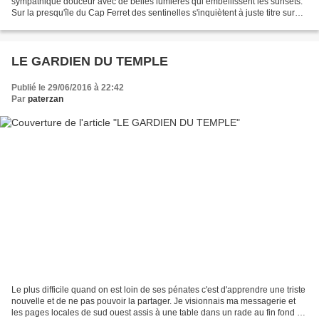
sympathique douceur avec de belles lumières qui embellissent les sunsets.
Sur la presqu'île du Cap Ferret des sentinelles s'inquiètent à juste titre sur
les coupes sauvages des pins qui...
LE GARDIEN DU TEMPLE
Publié le 29/06/2016 à 22:42
Par
paterzan
Le plus difficile quand on est loin de ses pénates c'est d'apprendre une triste
nouvelle et de ne pas pouvoir la partager. Je visionnais ma messagerie et
les pages locales de sud ouest assis à une table dans un rade au fin fond de