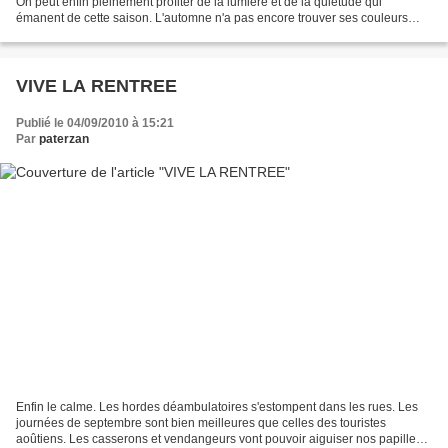
On peut enfin pleinement profiter de la lumière et de la quiétude qui
émanent de cette saison. L'automne n'a pas encore trouver ses couleurs
mais les feuilles d'impôts et factures...
VIVE LA RENTREE
Publié le 04/09/2010 à 15:21
Par
paterzan
Enfin le calme. Les hordes déambulatoires s'estompent dans les rues. Les
journées de septembre sont bien meilleures que celles des touristes
aoûtiens. Les casserons et vendangeurs vont pouvoir aiguiser nos papilles.