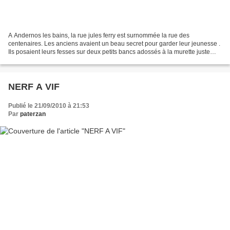
A Andernos les bains, la rue jules ferry est surnommée la rue des
centenaires. Les anciens avaient un beau secret pour garder leur jeunesse .
Ils posaient leurs fesses sur deux petits bancs adossés à la murette juste
avant la plage, puis refaisaient tranquillement...
NERF A VIF
Publié le 21/09/2010 à 21:53
Par
paterzan