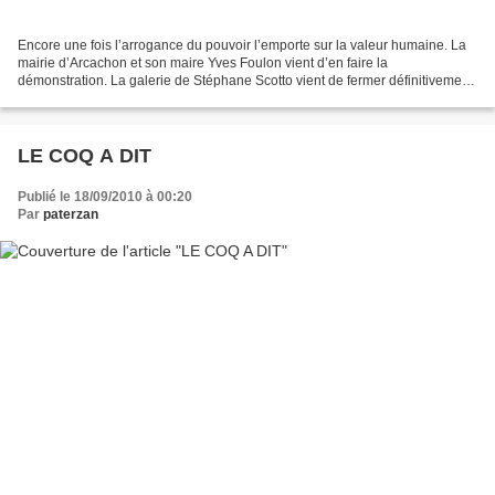
Encore une fois l’arrogance du pouvoir l’emporte sur la valeur humaine. La
mairie d’Arcachon et son maire Yves Foulon vient d’en faire la
démonstration. La galerie de Stéphane Scotto vient de fermer définitivement
et son commerce est en vente. Dans un...
LE COQ A DIT
Publié le 18/09/2010 à 00:20
Par
paterzan