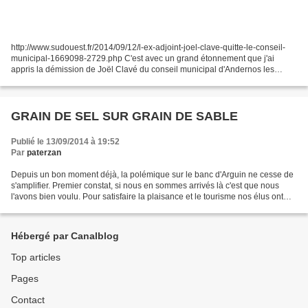
http://www.sudouest.fr/2014/09/12/l-ex-adjoint-joel-clave-quitte-le-conseil-
municipal-1669098-2729.php C'est avec un grand étonnement que j'ai
appris la démission de Joël Clavé du conseil municipal d'Andernos les
bains. Pendant plus de trente ans son...
GRAIN DE SEL SUR GRAIN DE SABLE
Publié le 13/09/2014 à 19:52
Par
paterzan
Depuis un bon moment déjà, la polémique sur le banc d'Arguin ne cesse de
s'amplifier. Premier constat, si nous en sommes arrivés là c'est que nous
l'avons bien voulu. Pour satisfaire la plaisance et le tourisme nos élus ont
bien fermés les yeux tout en...
Hébergé par Canalblog
Top articles
Pages
Contact