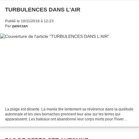
TURBULENCES DANS L'AIR
Publié le 10/11/2018 à 12:23
Par
paterzan
La plage est déserte. La marée tire lentement sa révérence dans la quiétude
automnale et les oies bernaches prennent leur aise sur les terres qui
apparaissent. Les bateaux ont abandonné leur corps morts pour l'hiver
venant et seul le cliquettement d'un...