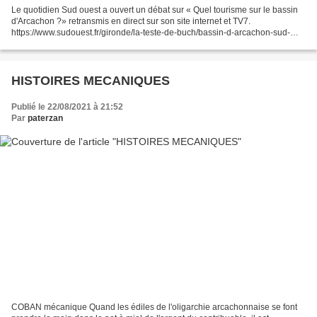
Le quotidien Sud ouest a ouvert un débat sur « Quel tourisme sur le bassin
d'Arcachon ?» retransmis en direct sur son site internet et TV7.
https://www.sudouest.fr/gironde/la-teste-de-buch/bassin-d-arcachon-sud-
ouest-met-le-tourisme-au-debat-6179607.php...
HISTOIRES MECANIQUES
Publié le 22/08/2021 à 21:52
Par
paterzan
COBAN mécanique Quand les édiles de l'oligarchie arcachonnaise se font