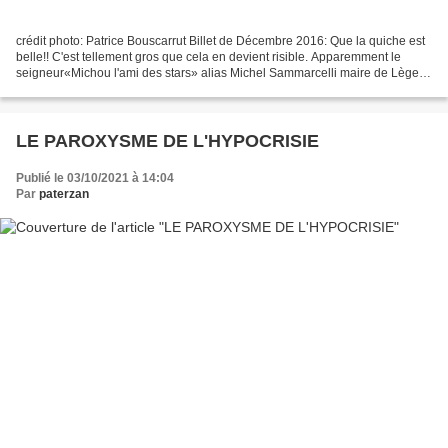
crédit photo: Patrice Bouscarrut Billet de Décembre 2016: Que la quiche est
belle!! C'est tellement gros que cela en devient risible. Apparemment le
seigneur«Michou l'ami des stars» alias Michel Sammarcelli maire de Lège
cap ferret n'avait sûrement pas...
LE PAROXYSME DE L'HYPOCRISIE
Publié le 03/10/2021 à 14:04
Par
paterzan