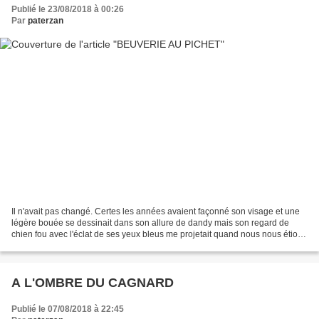
Publié le 23/08/2018 à 00:26
Par
paterzan
Il n'avait pas changé. Certes les années avaient façonné son visage et une
légère bouée se dessinait dans son allure de dandy mais son regard de
chien fou avec l'éclat de ses yeux bleus me projetait quand nous nous étions
croisé trente ans plutôt. Je...
A L'OMBRE DU CAGNARD
Publié le 07/08/2018 à 22:45