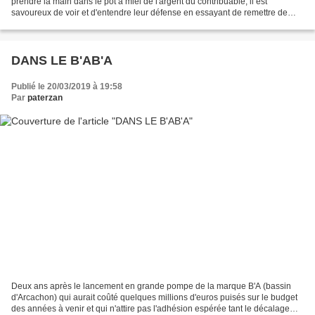
prendre la main dans le pot à miel de l'argent du contribuable, il est
savoureux de voir et d'entendre leur défense en essayant de remettre de
l’honnêteté dans leur business. Profitant...
DANS LE B'AB'A
Publié le 20/03/2019 à 19:58
Par
paterzan
Deux ans après le lancement en grande pompe de la marque B'A (bassin
d'Arcachon) qui aurait coûté quelques millions d'euros puisés sur le budget
des années à venir et qui n'attire pas l'adhésion espérée tant le décalage