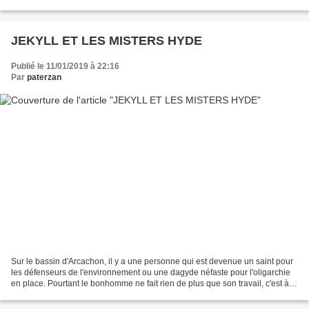
entre le discours et la réalité...
JEKYLL ET LES MISTERS HYDE
Publié le 11/01/2019 à 22:16
Par
paterzan
Sur le bassin d'Arcachon, il y a une personne qui est devenue un saint pour
les défenseurs de l'environnement ou une dagyde néfaste pour l'oligarchie
en place. Pourtant le bonhomme ne fait rien de plus que son travail, c'est à
dire appliquer la loi et...