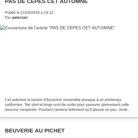
PAS DE CEPES CET AUTOMNE
Publié le 21/10/2018 à 19:12
Par
paterzan
Cet automne le bassin d'Arcachon ressemble presque à un printemps
californien. Tee shirt et tongs sont de sortie pour savourer pleinement cette
douceur inespérée. Pourtant j'aimerai tellement qu'il pleuve un peu. Juste
pour que les cèpes poussent. Hélas...
BEUVERIE AU PICHET