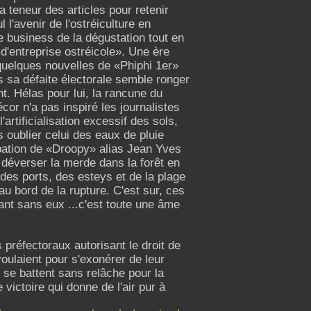
a teneur des articles pour retenir
 l'avenir de l'ostréiculture en
e business de la dégustation tout en
d'entreprise ostréicole». Une ère
i quelques nouvelles de «Phiphi 1er»
s sa défaite électorale semble ronger
t. Hélas pour lui, la rancune du
cor n'a pas inspiré les journalistes
artificialisation excessif des sols,
oublier celui des eaux de pluie
bation de «Droopy» alias Jean Yves
r déverser la merde dans la forêt en
des ports, des esteys et de la plage
au bord de la rupture. C'est sur, ces
nt sans eux ...c'est toute une âme
préfectoraux autorisant le droit de
voulaient pour s'exonérer de leur
 se battent sans relâche pour la
ictoire qui donne de l'air pur à