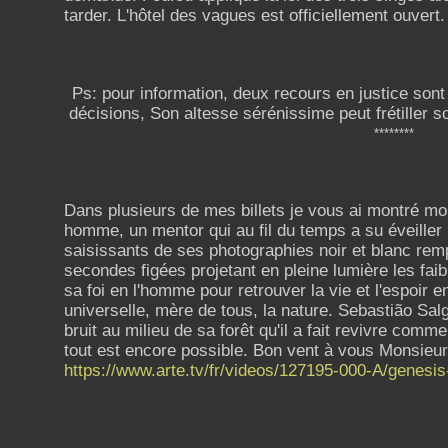
tarder. L'hôtel des vagues est officiellement ouvert. 
Ps: pour information, deux recours en justice sont
décisions, Son altesse sérénissime peut frétiller 
********
Dans plusieurs de mes billets je vous ai montré m
homme, un mentor qui au fil du temps a su éveiller
saisissants de ses photographies noir et blanc remp
secondes figées projetant en pleine lumière les faib
sa foi en l'homme pour retrouver la vie et l'espoir e
universelle, mère de tous, la nature. Sebastião Sal
bruit au milieu de sa forêt qu'il a fait revivre com
tout est encore possible. Bon vent à vous Monsieur
https://www.arte.tv/fr/videos/127195-000-A/genesi