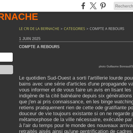
LE CRI DE LA BERNACHE
>
CATEGORIES
>
COMPTE A REBOURS
1 JUIN 2025
COMPTE A REBOURS
photo Guillaume Bonnaud/
Le quotidien Sud-Ouest a sorti l'artillerie lourde pour
bains avec une série d'articles d'une propagande va
vous informer et de vous faire un avis en lisant les a
indigène de la cité balnéaire depuis six génération
que j'en ai pris connaissance, en les binge watchin
retiens pratiquement rien de cette ode gratifiante po
douceur de vie toujours existante si on ne regarde p
métamorphose de la ville nécessaire, exécutée par l
à l'air du temps pour le monde des nouveaux arrivan
retraités aisés ainsi qu'une gentrification de cadres