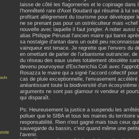
laisse de côté les flagorneries et le copinage dans l
l'honnêteté rare d'Axel Boudard qui résume à lui seul
profitant allègrement du tourisme pour développer l
ne se prenant pas pour un ostréiculteur mais «chef 
nouvelle avec laquelle il faut jongler. A noter auss
alias Philippe Pérusat l'ancien maire qui banni aprè
sa nostalgie d'antan dans un oubli peu reconnaissan
vainqueur est tenace. Je regrette que l'envers du dé
en omettant de parler de l'urbanisme outrancier, de l'
du réseau des eaux usées totalement obsolète sans 
devenu pourvoyeur d'Escherichia Coli avec l'appro
Rosazza le maire qui a signé l'accord collectif pou
aulx
cas de pluie exceptionnelle, l'envasement accéléré 
anéantissant toute la biodiversité d'un écosystème 
arguments ne sont pas glamour ni vendeur et pourta
qui disparaît.
Ps: Heureusement la justice a suspendu les arrêtés 
polluer que le SIBA et tous les maires du territoire 
responsabilité. Rien n'est gagné mais tous ceux qui
sauvegarde du bassin, c'est quand même une petite v
teste
l'avenir.