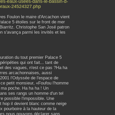
-des-eaux-usees-dans-le-bassin-d-
ctoraux-24524327.php
ves Foulon le maire d'Arcachon vient
alace 5 étoiles sur le front de mer
Biarritz. Christophe San José patron
on s'avança parmi les invités et les
uration du tout premier Palace 5
ripéties qui ont fait... tant de
tel des vagues, n'est ce pas ?Ha ha
erres arcachonnaises, aussi
s 2001 l'Odyssée de l'espace de
 ce petit monsieur, «Foufou l'homme
 de ma poche. Ha ha ha ! Un
dans ses rangs un homme d'un tel
re possible l'impossible. Une
t hop il devient blanc comme neige
x pourboire à la hauteur de la
lors nous pouvons déclarer sans