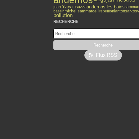
andernos les bains
jean Yves rosazza
sammarc
lanton
michel sammarcelli
sarkos
bassin
rebellion
pollution
RECHERCHE
Flux RSS