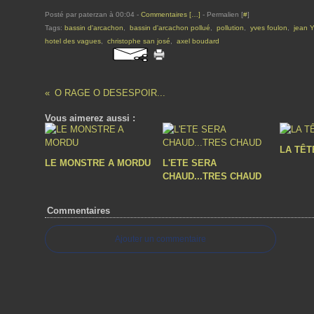
Posté par paterzan à 00:04 -
Commentaires [
…
]
- Permalien [
#
]
Tags:
bassin d'arcachon
,
bassin d'arcachon pollué
,
pollution
,
yves foulon
,
jean 
hotel des vagues
,
christophe san josé
,
axel boudard
O RAGE O DESESPOIR...
Vous aimerez aussi :
LA TÊT
LE MONSTRE A MORDU
L'ETE SERA
CHAUD...TRES CHAUD
Commentaires
Ajouter un commentaire