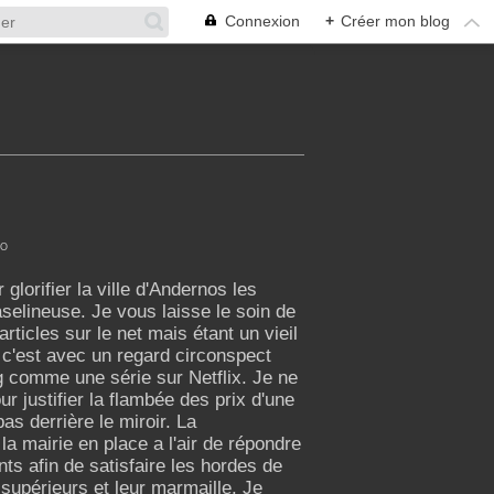
Connexion
+
Créer mon blog
SO
 glorifier la ville d'Andernos les
selineuse. Je vous laisse le soin de
rticles sur le net mais étant un vieil
s c'est avec un regard circonspect
g comme une série sur Netflix. Je ne
ur justifier la flambée des prix d'une
as derrière le miroir. La
a mairie en place a l'air de répondre
ts afin de satisfaire les hordes de
 supérieurs et leur marmaille. Je