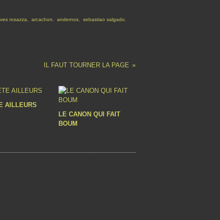
Yves rosazza
,
arcachon
,
andernos
,
sebastiao salgado
,
IL FAUT TOURNER LA PAGE
E AILLEURS
LE CANON QUI FAIT
BOUM