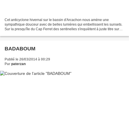
Cet anticyclone hivernal sur le bassin d'Arcachon nous amène une
sympathique douceur avec de belles lumières qui embellissent les sunsets.
Sur la presqu'île du Cap Ferret des sentinelles s'inquiètent à juste titre sur
les coupes sauvages des pins qui...
BADABOUM
Publié le 26/03/2014 à 00:29
Par
paterzan