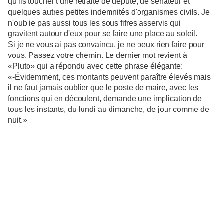
qu'ils touchent une retraite de député, de sénateur et
quelques autres petites indemnités d'organismes civils. Je
n'oublie pas aussi tous les sous fifres asservis qui
gravitent autour d'eux pour se faire une place au soleil.
Si je ne vous ai pas convaincu, je ne peux rien faire pour
vous. Passez votre chemin. Le dernier mot revient à
«Pluto» qui a répondu avec cette phrase élégante:
«-Évidemment, ces montants peuvent paraître élevés mais
il ne faut jamais oublier que le poste de maire, avec les
fonctions qui en découlent, demande une implication de
tous les instants, du lundi au dimanche, de jour comme de
nuit.»
Il a oublié les jours fériés... mais comme disait Lao Tseu:
Les paroles sincères ne sont pas élégantes, les paroles
élégantes ne sont pas sincères.
Alors Monsieur Bonsens se devait donc d'aller retrouver la
grande gagnante de ce classement pour recueillir ses
impressions. La dame est dans son lit royal en train de
dévorer goulûment son déjeuner en regardant «Tout le
monde veut prendre sa place» sur France2.
«- Alors la «Baleine» à ce que vois tu es la meilleure pour