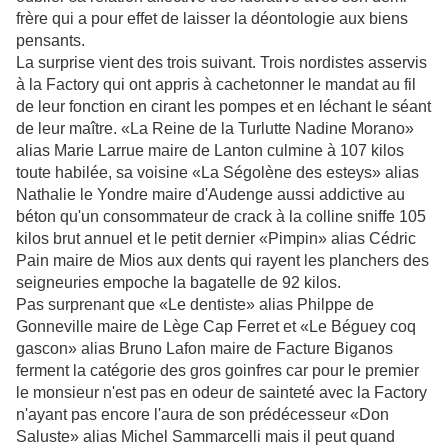
frère qui a pour effet de laisser la déontologie aux biens
pensants.
La surprise vient des trois suivant. Trois nordistes asservis
à la Factory qui ont appris à cachetonner le mandat au fil
de leur fonction en cirant les pompes et en léchant le séant
de leur maître. «La Reine de la Turlutte Nadine Morano»
alias Marie Larrue maire de Lanton culmine à 107 kilos
toute habilée, sa voisine «La Ségolène des esteys» alias
Nathalie le Yondre maire d'Audenge aussi addictive au
béton qu'un consommateur de crack à la colline sniffe 105
kilos brut annuel et le petit dernier «Pimpin» alias Cédric
Pain maire de Mios aux dents qui rayent les planchers des
seigneuries empoche la bagatelle de 92 kilos.
Pas surprenant que «Le dentiste» alias Philppe de
Gonneville maire de Lège Cap Ferret et «Le Béguey coq
gascon» alias Bruno Lafon maire de Facture Biganos
ferment la catégorie des gros goinfres car pour le premier
le monsieur n'est pas en odeur de sainteté avec la Factory
n'ayant pas encore l'aura de son prédécesseur «Don
Saluste» alias Michel Sammarcelli mais il peut quand