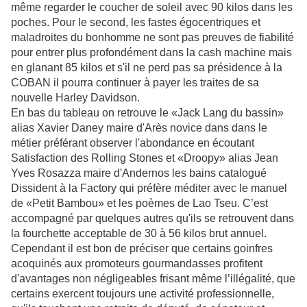
même regarder le coucher de soleil avec 90 kilos dans les
poches. Pour le second, les fastes égocentriques et
maladroites du bonhomme ne sont pas preuves de fiabilité
pour entrer plus profondément dans la cash machine mais
en glanant 85 kilos et s'il ne perd pas sa présidence à la
COBAN il pourra continuer à payer les traites de sa
nouvelle Harley Davidson.
En bas du tableau on retrouve le «Jack Lang du bassin»
alias Xavier Daney maire d'Arès novice dans dans le
métier préférant observer l'abondance en écoutant
Satisfaction des Rolling Stones et «Droopy» alias Jean
Yves Rosazza maire d'Andernos les bains catalogué
Dissident à la Factory qui préfère méditer avec le manuel
de «Petit Bambou» et les poèmes de Lao Tseu. C’est
accompagné par quelques autres qu'ils se retrouvent dans
la fourchette acceptable de 30 à 56 kilos brut annuel.
Cependant il est bon de préciser que certains goinfres
acoquinés aux promoteurs gourmandasses profitent
d'avantages non négligeables frisant même l’illégalité, que
certains exercent toujours une activité professionnelle,