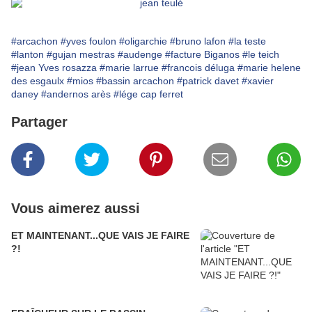
#arcachon
#yves foulon
#oligarchie
#bruno lafon
#la teste
#lanton
#gujan mestras
#audenge
#facture Biganos
#le teich
#jean Yves rosazza
#marie larrue
#francois déluga
#marie helene
des esgaulx
#mios
#bassin arcachon
#patrick davet
#xavier
daney
#andernos arès
#lége cap ferret
Partager
Vous aimerez aussi
ET MAINTENANT...QUE VAIS JE FAIRE
?!