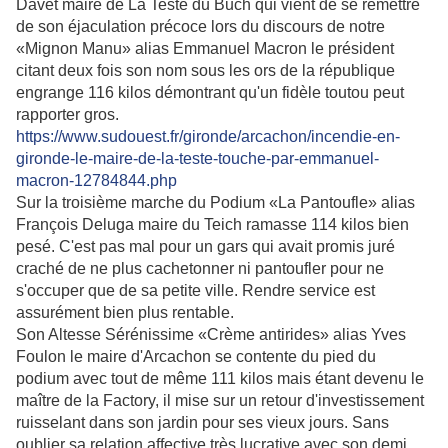
Davet maire de La Teste du Buch qui vient de se remettre
de son éjaculation précoce lors du discours de notre
«Mignon Manu» alias Emmanuel Macron le président
citant deux fois son nom sous les ors de la république
engrange 116 kilos démontrant qu'un fidèle toutou peut
rapporter gros.
https://www.sudouest.fr/gironde/arcachon/incendie-en-
gironde-le-maire-de-la-teste-touche-par-emmanuel-
macron-12784844.php
Sur la troisième marche du Podium «La Pantoufle» alias
François Deluga maire du Teich ramasse 114 kilos bien
pesé. C'est pas mal pour un gars qui avait promis juré
craché de ne plus cachetonner ni pantoufler pour ne
s'occuper que de sa petite ville. Rendre service est
assurément bien plus rentable.
Son Altesse Sérénissime «Crème antirides» alias Yves
Foulon le maire d'Arcachon se contente du pied du
podium avec tout de même 111 kilos mais étant devenu le
maître de la Factory, il mise sur un retour d'investissement
ruisselant dans son jardin pour ses vieux jours. Sans
oublier sa relation affective très lucrative avec son demi