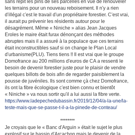
sans répit les pins de ses parcelles en vue de renouveler
les terrains pour un nouveau reboisement. Il n'y a rien
d'illégal c'est le travail d'un propriétaire forestier. C'est vrai,
il aurait pu prévenir les résidents autour pour le
désagrément. Même « Niniche » alias Jean Jacques
Eroles le maire était furax dénonçant des méthodes
abruptes mais il a assuré à la populace que ces terrains
était inconstructibles sauf si on change le Plan Local
d'urbanisme(PLU). Tiens tiens !! Il est vrai que le groupe
Domofrance au 200 millions d'euros de CA a ressenti le
besoin de devenir forestier juste pour le plaisir de vendre
quelques billots de bois afin de regarder paisiblement la
pousse de juvéniles. Ils sont comme çà chez Domofrance,
ils ont la fibre écologique c'est bien connu et bientôt
« Niniche » va nous sortir qu'il a lui aussi la fibre verte.
https://www.ladepechedubassin.fr/2019/12/04/a-la-une/la-
teste-mais-que-se-passe-t-il-a-la-pinede-de-conteau/
********
Je croyais que le « Banc d'Arguin » était le sujet le plus
explosif sur le bassin d'Arcachon mais le devenir de la