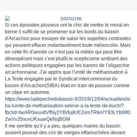
Si ces épisodes pluvieux ont le chic de mettre le moral en
berne il suffit de se promener sur les bords du bassin
d'Arcachon pour essayer de saisir les superbes contrastes
qui peuvent effacer instantanément toute mélancolie. Mais
en cette fin d'année ce n'est pas la météo qui peut être
désespérant mais c'est plutôt le scepticisme ambiant des
actions politiques engagées par les barons de l'oligarchie
arcachonnaise. J'ai appris que l'unité de méthanisation à
La Teste engagée par le Syndicat intercommunal du
bassin d'Arcachon(SIBA) était en train de pousser comme
un cèpe en automne.
https://www.ladepechedubassin.fr/2019/12/04/actualites/si
ba-lunite-de-methanisation-seleve-a-la-teste-de-buch/?
fbclid=IwAR0wuu8VfNy2YBrfujKrE2xmTRteVY93LYbWI0
2wVvJ5novUKxuwQeNqBGM
Il me semble qu'il y a peu, quelques maires du bassin
avaient poussé des cris de vierges effarouchées devant