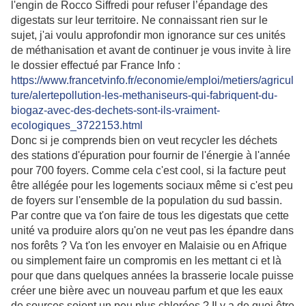
l'engin de Rocco Siffredi pour refuser l’épandage des
digestats sur leur territoire. Ne connaissant rien sur le
sujet, j'ai voulu approfondir mon ignorance sur ces unités
de méthanisation et avant de continuer je vous invite à lire
le dossier effectué par France Info :
https://www.francetvinfo.fr/economie/emploi/metiers/agricul
ture/alertepollution-les-methaniseurs-qui-fabriquent-du-
biogaz-avec-des-dechets-sont-ils-vraiment-
ecologiques_3722153.html
Donc si je comprends bien on veut recycler les déchets
des stations d'épuration pour fournir de l'énergie à l'année
pour 700 foyers. Comme cela c'est cool, si la facture peut
être allégée pour les logements sociaux même si c'est peu
de foyers sur l'ensemble de la population du sud bassin.
Par contre que va t'on faire de tous les digestats que cette
unité va produire alors qu'on ne veut pas les épandre dans
nos forêts ? Va t'on les envoyer en Malaisie ou en Afrique
ou simplement faire un compromis en les mettant ci et là
pour que dans quelques années la brasserie locale puisse
créer une bière avec un nouveau parfum et que les eaux
de sources soient un peu plus chlorées ? Il y a de quoi être