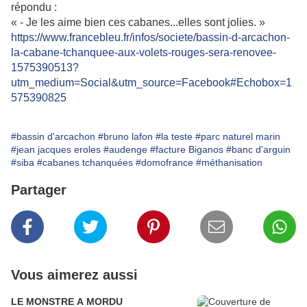
répondu :
« - Je les aime bien ces cabanes...elles sont jolies. »
https://www.francebleu.fr/infos/societe/bassin-d-arcachon-
la-cabane-tchanquee-aux-volets-rouges-sera-renovee-
1575390513?
utm_medium=Social&utm_source=Facebook#Echobox=1
575390825
#bassin d'arcachon
#bruno lafon
#la teste
#parc naturel marin
#jean jacques eroles
#audenge
#facture Biganos
#banc d'arguin
#siba
#cabanes tchanquées
#domofrance
#méthanisation
Partager
Vous aimerez aussi
LE MONSTRE A MORDU