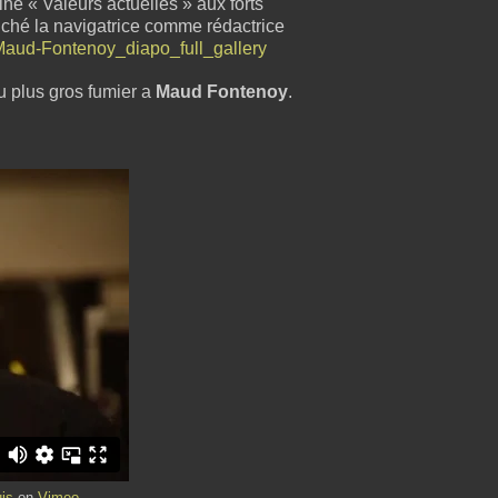
ne « Valeurs actuelles » aux forts
uché la navigatrice comme rédactrice
u plus gros fumier a
Maud Fontenoy
.
uis
on
Vimeo
.