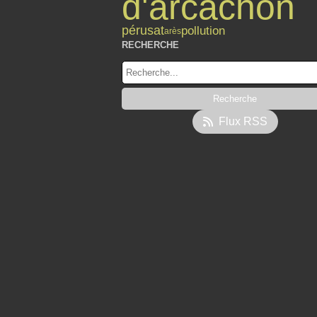
d'arcachon
pérusat
pollution
arès
RECHERCHE
Flux RSS