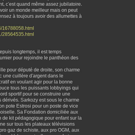
ent, c'est quand même assez jubilatoire.
 voir un monde meilleur mais on peut
ensez à toujours avoir des allumettes à
04/16788058.html
01/28564535.html
depuis longtemps, il est temps
 fumier pour rejoindre le panthéon des
ille pour député de droite, son charme
 une cuillère d'argent dans le
ucratif en voulant agir pour la bonne
uce tous les puissants lobbyings qui
ord sportif pour se construire une
s dérivés. Sarkozy est sous le charme
son pote Estrosi pour un poste de vice
oiselle. Sa Fondation domiciliée aux
ion de kit pédagogique pour enfant sur la
 sur tous les plateaux télévisions
ux pro gaz de schiste, aux pro OGM, aux