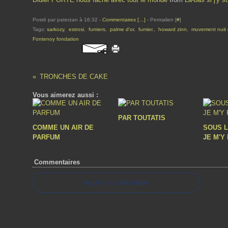
Posté par paterzan à 16:32 -
Commentaires [
…
]
- Permalien [
#
]
Tags:
sarkozy
,
estrosi
,
fumiers
,
palme d'or
,
fumier.
,
howard zinn
,
muvement nuit
Fontenoy fondation
TRONCHES DE CAKE
Vous aimerez aussi :
PAR TOUTATIS
COMME UN AIR DE
SOUS L
PARFUM
JE M'Y 
Commentaires
Ajouter un commentaire