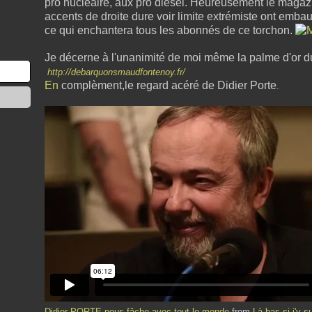
pro nucléaire, aux pro diesel. Heureusement le magazi
accents de droite dure voir limite extrémiste ont emba
ce qui enchantera tous les abonnés de ce torchon.
Je décerne à l'unanimité de moi même la palme d'or d
http://debarquonsmaudfontenoy.fr/
En
complèment,le regard acéré de Didier Porte
.
Didier PORTE nous fâche avec tout le monde
from
Là-bas si j'y s