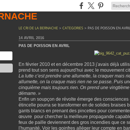
LE CRI DE LA BERNACHE
>
CATEGORIES
>
PAS DE POISSON EN AVRI
14 AVRIL 2016
PAS DE POISSON EN AVRIL
En février 2010 et en décembre 2013 j'avais déjà utilis
prend tout son sens aujourd'hui avec le mouvement cit
La lutte c’est prendre une allumette, la craquer mais
allumette, on la craque mais rien ne se passe. Puis u
cinquième mais toujours rien. On prend une vingtième a
démarre. »
Enfin un soupçon de révolte émerge des consciences c
étincelle pourra se transformer en de solides braises 
gants blancs en prenant des pincettes pour commente
œuvre pour chercher la meilleure propagande capable 
feux de paille deviennent des gros incendies que ce s
l'humanité. Voir les goinfres alléger leur compte en b