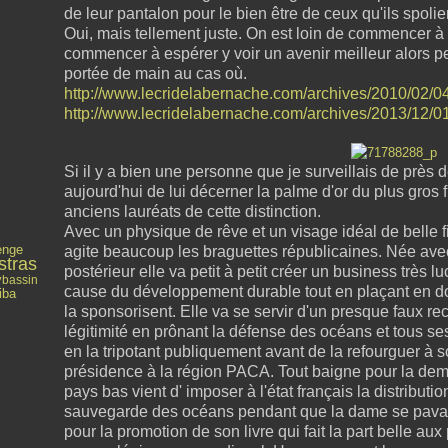
de leur pantalon pour le bien être de ceux qu'ils spoli
Oui, mais tellement juste. On est loin de commencer à
commencer à espérer y voir un avenir meilleur alors p
portée de main au cas où.
http://www.lecridelabernache.com/archives/2010/02/
http://www.lecridelabernache.com/archives/2013/12/
Si il y a bien une personne que je surveillais de près 
aujourd'hui de lui décerner la palme d'or du plus gros
anciens lauréats de cette distinction.
Avec un physique de rêve et un visage idéal de belle f
enge
agite beaucoup les braguettes républicaines. Née avec
stras
postérieur elle va petit à petit créer un business très l
y
bassin
cause du développement durable tout en plaçant en do
iba
la sponsorisent. Elle va se servir d'un presque faux rec
légitimité en prônant la défense des océans et tous se
en la tripotant publiquement avant de la refourguer à 
présidence à la région PACA. Tout baigne pour la dem
pays bas vient d' imposer à l'état français la distribut
sauvegarde des océans pendant que la dame se pavane
pour la promotion de son livre qui fait la part belle a