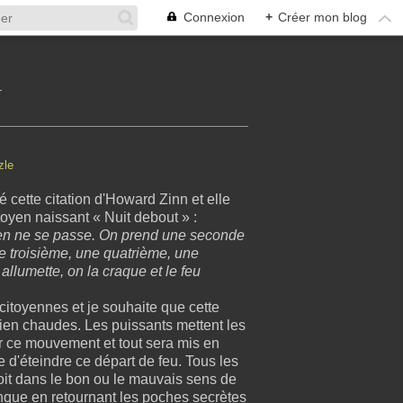
Connexion
+
Créer mon blog
L
é cette citation d'Howard Zinn et elle
oyen naissant « Nuit debout » :
 rien ne se passe. On prend une seconde
ne troisième, une quatrième, une
llumette, on la craque et le feu
itoyennes et je souhaite que cette
bien chaudes. Les puissants mettent les
r ce mouvement et tout sera mis en
d'éteindre ce départ de feu. Tous les
oit dans le bon ou le mauvais sens de
anque en retournant les poches secrètes