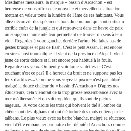
Mesdames messieurs, la marque « bassin d'Arcachon » est
heureuse de vous offrir cette nouvelle et merveilleuse attraction
mettant en valeur toute la lumière de l'âme de ses habitants. Vous
allez découvrir des spécimens hors du commun qui sont sortis du
terrible enfer de la jungle et qui retrouvent dans ce havre de paix
un soupçon d'humanité leur permettant de trouver un sens à leur
vie... Regardez à votre gauche, derrière l'arbre. Ne faites pas de
gestes brusques et pas de flash. C'est le petit Assan. Il est encore
en stress post traumatique. Il vient de la province d'Alep. Il vient
juste de sortir dehors et il est encore peu habitué à la foule.
Regardez ses yeux. On peut y voir toute sa détresse. C'est
touchant n'est ce pas? Il a horreur du bruit et ne supporte pas les
feux d'artifices... Comme vous voyez la piscine n'est pas utilisé
malgré la douce chaleur du « bassin d'Arcachon » D'après nos
éducateurs, cela viendrait de la trop grosse ressemblance avec la
mer méditerranée et on sait trop bien qu' ils sont de piètres
nageurs... A votre droite les trois qui boivent le thé à l'ombre du
chêne sont des afghans qui ont été torturé des mois entiers par les
talibans. Le plus vieux avec sa barbe blanche, malgré sa réticence,
vient d'être embaucher par notre cher député d'Arcachon, comme
traducteur, en vue de signer des contrats avec les émirs du golf en