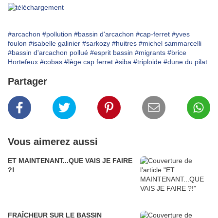
#arcachon
#pollution
#bassin d'arcachon
#cap-ferret
#yves
foulon
#isabelle galinier
#sarkozy
#huitres
#michel sammarcelli
#bassin d'arcachon pollué
#esprit bassin
#migrants
#brice
Hortefeux
#cobas
#lège cap ferret
#siba
#triploide
#dune du pilat
Partager
Vous aimerez aussi
ET MAINTENANT...QUE VAIS JE FAIRE
?!
FRAÎCHEUR SUR LE BASSIN