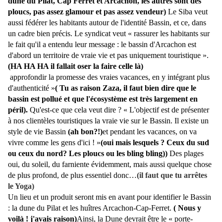
dune du Pilat, Cap Ferret et Arcachon, les autres sont des
ploucs, pas assez glamour et pas assez vendeur)
Le Siba veut
aussi fédérer les habitants autour de l'identité Bassin, et ce, dans
un cadre bien précis. Le syndicat veut « rassurer les habitants sur
le fait qu'il a entendu leur message : le bassin d'Arcachon est
d'abord un territoire de vraie vie et pas uniquement touristique ».
(HA HA HA il fallait oser la faire celle là)
approfondir la promesse des vraies vacances, en y intégrant plus
d'authenticité »
( Tu as raison Zaza, il faut bien dire que le
bassin est pollué et que l'écosystème est très largement en
péril).
Qu'est-ce que cela veut dire ? « L'objectif est de présenter
à nos clientèles touristiques la vraie vie sur le Bassin. Il existe un
style de vie Bassin
(ah bon?!)
et pendant les vacances, on va
vivre comme les gens d'ici ! »
(oui mais lesquels ? Ceux du sud
ou ceux du nord? Les ploucs ou les bling bling))
Des plages
oui, du soleil, du farniente évidemment, mais aussi quelque chose
de plus profond, de plus essentiel donc…
(il faut que tu arrêtes
le Yoga)
Un lieu et un produit seront mis en avant pour identifier le Bassin
: la dune du Pilat et les huîtres Arcachon-Cap-Ferret.
( Nous y
voilà ! j'avais raison)
Ainsi, la Dune devrait être le « porte-