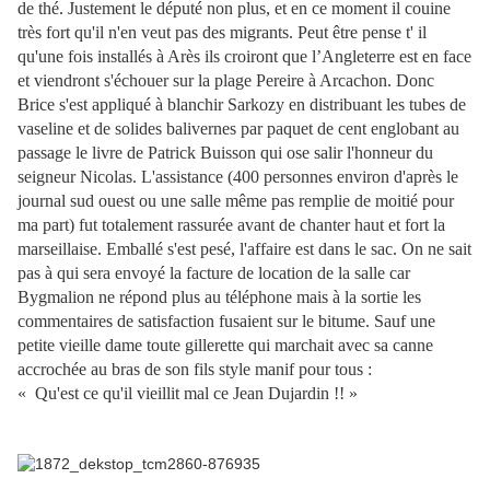
de thé. Justement le député non plus, et en ce moment il couine
très fort qu'il n'en veut pas des migrants. Peut être pense t' il
qu'une fois installés à Arès ils croiront que l’Angleterre est en face
et viendront s'échouer sur la plage Pereire à Arcachon. Donc
Brice s'est appliqué à blanchir Sarkozy en distribuant les tubes de
vaseline et de solides balivernes par paquet de cent englobant au
passage le livre de Patrick Buisson qui ose salir l'honneur du
seigneur Nicolas. L'assistance (400 personnes environ d'après le
journal sud ouest ou une salle même pas remplie de moitié pour
ma part) fut totalement rassurée avant de chanter haut et fort la
marseillaise. Emballé s'est pesé, l'affaire est dans le sac. On ne sait
pas à qui sera envoyé la fac
ture de location de la salle car
Bygmalion ne répond plus au téléphone mais à la sortie les
commentaires de satisfaction fusaient sur le bitume. Sauf une
petite vieille dame toute gillerette qui marchait avec sa canne
accrochée au bras de son fils style manif pour tous :
« Qu'est ce qu'il vieillit mal ce Jean Dujardin !! »