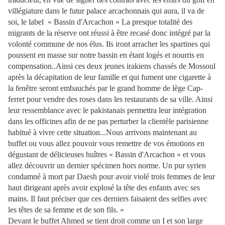
villégiature dans le futur palace arcachonnais qui aura, il va de
soi, le label « Bassin d'Arcachon » La presque totalité des
migrants de la réserve ont réussi à être recasé donc intégré par la
volonté commune de nos élus. Ils iront arracher les spartines qui
poussent en masse sur notre bassin en étant logés et nourris en
compensation..Ainsi ces deux jeunes irakiens chassés de Mossoul
après la décapitation de leur famille et qui fument une cigarette à
la fenêtre seront embauchés par le grand homme de lège Cap-
ferret pour vendre des roses dans les restaurants de sa ville. Ainsi
leur ressemblance avec le pakistanais permettra leur intégration
dans les officines afin de ne pas perturber la clientèle parisienne
habitué à vivre cette situation...Nous arrivons maintenant au
buffet ou vous allez pouvoir vous remettre de vos émotions en
dégustant de délicieuses huîtres « Bassin d'Arcachon » et vous
allez découvrir un dernier spécimen hors norme. Un pur syrien
condamné à mort par Daesh pour avoir violé trois femmes de leur
haut dirigeant après avoir explosé la tête des enfants avec ses
mains. Il faut préciser que ces derniers faisaient des selfies avec
les têtes de sa femme et de son fils. »
Devant le buffet Ahmed se tient droit comme un I et son large