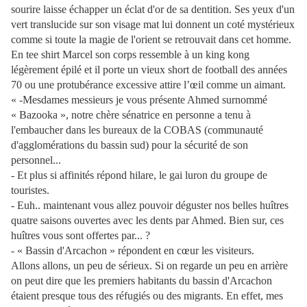
sourire laisse échapper un éclat d'or de sa dentition. Ses yeux d'un
vert translucide sur son visage mat lui donnent un coté mystérieux
comme si toute la magie de l'orient se retrouvait dans cet homme.
En tee shirt Marcel son corps ressemble à un king kong
légèrement épilé et il porte un vieux short de football des années
70 ou une protubérance excessive attire l’œil comme un aimant.
« -Mesdames messieurs je vous présente Ahmed surnommé
« Bazooka », notre chère sénatrice en personne a tenu à
l'embaucher dans les bureaux de la COBAS (communauté
d'agglomérations du bassin sud) pour la sécurité de son
personnel...
- Et plus si affinités répond hilare, le gai luron du groupe de
touristes.
- Euh.. maintenant vous allez pouvoir déguster nos belles huîtres
quatre saisons ouvertes avec les dents par Ahmed. Bien sur, ces
huîtres vous sont offertes par... ?
- « Bassin d'Arcachon » répondent en cœur les visiteurs.
Allons allons, un peu de sérieux. Si on regarde un peu en arrière
on peut dire que les premiers habitants du bassin d'Arcachon
étaient presque tous des réfugiés ou des migrants. En effet, mes