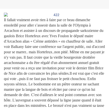
Il fallait vraiment avoir rien à faire par ce beau dimanche
ensoleillé pour aller s’asseoir dans la salle de l'Olympia à
Arcachon et assister à un discours de propagande sarkozienne du
gaulois Brice Hortefeux avec Yves Foulon le député maire
d'Arcachon alias « Crème antirides » en chauffeur de salle. Aller
voir Balkany fai
re une conférence sur l'argent public, oui d'accord
pour se marrer.. mais Hortefeux..non pitié. Même en me payant je
n'y vais pas. Il faut croire que la vieille bourgeoisie droitière
arcachonnaise a du être régalé d'un
abonnement annuel gratuit
pour venir ou a reçu une invitation pour voir le dernier film Brice
de Nice afin de convaincre les plus séniles.Il est vrai que c'est elle
qui vote ..puis il ne faut pas froisser le petit chouchou. Enfin
soyons sérieux. Le bonhomme est un piètre orateur ne sachant
manier que la langue de bois et réciter par cœur ce qu'on lui
demande de dire. C'est d'ailleurs le seul point commun avec son
hôte. L'auvergnat a souvent dépassé la ligne jaune quand il était
en place dans les ministères. Le bronzé n'est pas vraiment sa tasse