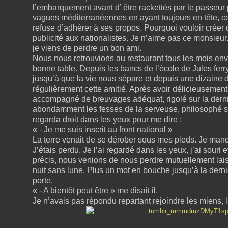
l’embarquement avant d’ être rackettés par le passeur 
vagues méditerranéennes en ayant toujours en tête, ce
refuse d’adhérer à ses propos. Pourquoi vouloir créer de
publicité aux nationalistes. Je n’aime pas ce monsieu
je viens de perdre un bon ami.
Nous nous retrouvions au restaurant tous les mois envi
bonne table. Depuis les bancs de l’école de Jules ferry
jusqu’à que la vie nous sépare et depuis une dizaine
régulièrement cette amitié. Après avoir délicieuseme
accompagné de breuvages adéquat, rigolé sur la dern
abondamment les fesses de la serveuse, philosophé su
regarda droit dans les yeux pour me dire :
« - Je me suis inscrit au front national »
La terre venait de se dérober sous mes pieds. Je manqu
J’étais perdu. Je l’ai regardé dans les yeux, j’ai souri e
précis, nous venions de nous perdre mutuellement lais
nuit sans lune. Plus un mot en bouche jusqu’à la dern
porte.
« - A bientôt peut être » me disait il.
Je n’avais pas répondu repartant rejoindre les miens, l