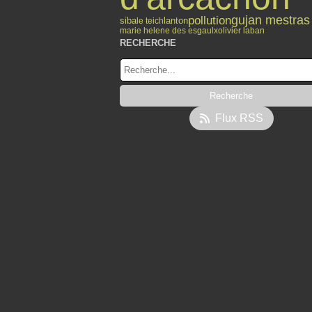
gujan mestras
pollution
lanton
siba
le teich
marie helene des esgaulx
olivier laban
RECHERCHE
Flux RSS