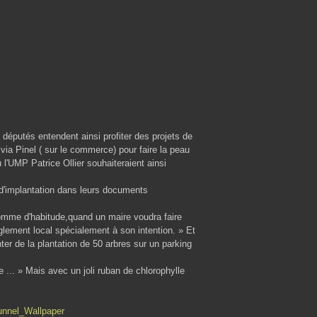
éputés entendent ainsi profiter des projets de
lvia Pinel ( sur le commerce) pour faire la peau
 l'UMP Patrice Ollier souhaiteraient ainsi
 d'implantation dans leurs documents
omme d'habitude,quand un maire voudra faire
èglement local spécialement à son intention. » Et
er de la plantation de 50 arbres sur un parking
e ... » Mais avec un joli ruban de chlorophylle