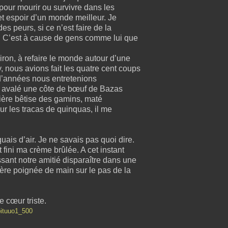
pour mourir ou survivre dans les
t espoir d’un monde meilleur. Je
s peurs, si ce n’est faire de la
r. C’est à cause de gens comme lui que
ron, à refaire le monde autour d’une
, nous avions fait les quatre cent coups
 d’années nous entretenions
nt avalé une côte de bœuf de Bazas
ière bêtise des gamins, maté
r les tracas de quinquas, il me
ais d’air. Je ne savais pas quoi dire.
t fini ma crème brûlée. A cet instant
sant notre amitié disparaître dans une
ière poignée de main sur le pas de la
e cœur triste.