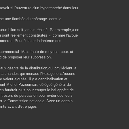
savoir si l'ouverture d'un hypermarché dans leur
onc une flambée du chômage dans la
ucun bilan soit jamais réalisé. Par exemple,« on
i sont réellement construites », comme l'avoue
mmerce. Pour éclairer la lanterne des
 commercial. Mais,faute de moyens, ceux-ci
aud de proposer leur suppression.
x géants de la distribution,qui privilégient la
es marchandes qui menace l'Hexagone.« Aucune
valeur ajoutée. Il y a cannibalisation et
mment Michel Pazoumian, délégué général de
n faudrait plus pour couper le bel appétit de
trésors de persuasion pour éviter que leurs
nt la Commission nationale. Avec un certain
ants avant d'être jugés