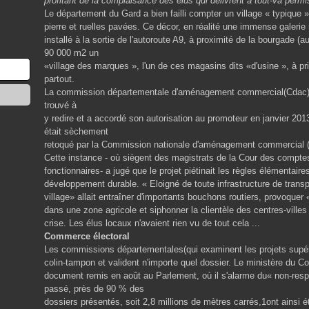
profitant de la complaisance des élus qui délivrent à tout-va permi
Le département du Gard a bien failli compter un village « typique 
pierre et ruelles pavées. Ce décor, en réalité une immense galerie
installé à la sortie de l'autoroute A9, à proximité de la bourgade (a
90 000 m2 un
«village des marques », l'un de ces magasins dits «d'usine », à pr
partout.
La commission départementale d'aménagement commercial(Cdac), c
trouvé à
y redire et a accordé son autorisation au promoteur en janvier 2013.
était sèchement
retoqué par la Commission nationale d'aménagement commercial 
Cette instance - où siègent des magistrats de la Cour des comptes
fonctionnaires- a jugé que le projet piétinait les règles élémentair
développement durable. « Eloigné de toute infrastructure de transp
village» allait entraîner d'importants bouchons routiers, provoque
dans une zone agricole et siphonner la clientèle des centres-villes
crise. Les élus locaux n'avaient rien vu de tout cela ...
Commerce électoral
Les commissions départementales(qui examinent les projets supér
colin-tampon et valident n'importe quel dossier. Le ministère d
document remis en août au Parlement, où il s'alarme du« non-respe
passé, près de 90 % des
dossiers présentés, soit 2,8 millions de mètres carrés,1ont ainsi é