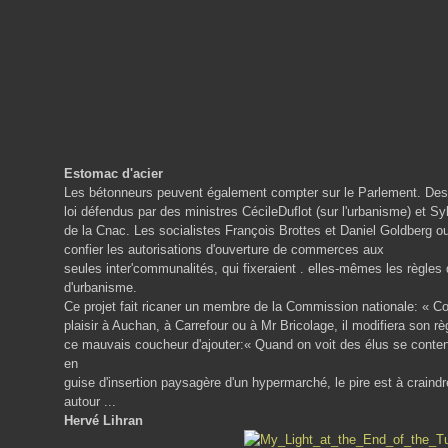
Estomac d'acier
Les bétonneurs peuvent également compter sur le Parlement. Des d
loi défendus par des ministres CécileDuflot (sur l'urbanisme) et Sy
de la Cnac. Les socialistes François Brottes et Daniel Goldberg ou
confier les autorisations d'ouverture de commerces aux
seules inter'communalités, qui fixeraient . elles-mêmes les règles
d'urbanisme.
Ce projet fait ricaner un membre de la Commission nationale: « C
plaisir à Auchan, à Carrefour ou à Mr Bricolage, il modifiera son r
ce mauvais coucheur d'ajouter:« Quand on voit des élus se content
en
guise d'insertion paysagère d'un hypermarché, le pire est à craindr
autour ...
Hervé Lihran