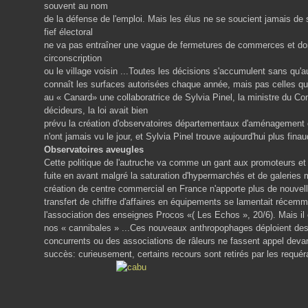
souvent au nom
de la défense de l'emploi. Mais les élus ne se soucient jamais de 
fief électoral
ne va pas entraîner une vague de fermetures de commerces et d
circonscription
ou le village voisin ...Toutes les décisions s'accumulent sans qu'a
connaît les surfaces autorisées chaque année, mais pas celles qu
au « Canard» une collaboratrice de Sylvia Pinel, la ministre du Co
décideurs, la loi avait bien
prévu la création d'observatoires départementaux d'aménagement
n'ont jamais vu le jour, et Sylvia Pinel trouve aujourd'hui plus fin
Observatoires aveugles
Cette politique de l'autruche va comme un gant aux promoteurs et au
fuite en avant malgré la saturation d'hypermarchés et de galeri
création de centre commercial en France n'apporte plus de nouvelle 
transfert de chiffre d'affaires en équipements se lamentait réce
l'association des enseignes Procos «( Les Echos », 20/6). Mais il e
nos « cannibales » ...Ces nouveaux anthropophages déploient des 
concurrents ou des associations de râleurs ne fassent appel deva
succès: curieusement, certains recours sont retirés par les requér