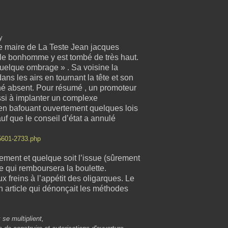
y
le maire de La Teste Jean jacques
t le bonhomme y est tombé de très haut.
quelque ombrage » . Sa voisine la
ns les airs en tournant la tête et son
né absent. Pour résumé , un promoteur
ussi à implanter un complexe
en bafouant ouvertement quelques lois
uf que le conseil d’état a annulé
05601-2733.php
ement et quelque soit l’issue (sûrement
e qui remboursera la boulette.
 freins à l’appétit des oligarques. Le
 article qui dénonçait les méthodes
se multiplient,