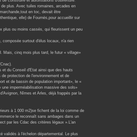
s de construire et autorisations d'ouve
rture.
» de plus. Avec tuiles romaines, arcades en
 marchande,tout en toc, devait être
uthentique, elle) de Fournès,pour accueillir sur
ix plus ou moins cassés, qui fleurissent un peu
omposée surtout d'élus locaux, n'a rien
 Mais, cinq mois plus tard, le futur « village»
(Cnac).
 et du Conseil d'Etat ainsi que des hauts
es de protection de l'environnement et de
ort et de bassin de population important», le «
r « une imperméabilisation massive des sols»
 d'Avignon, Nîmes et Arles, déjà frappés par la
ieurs à 1 000 m2)se fichent de la loi comme de
u Commerce le reconnaît sans ambages dans un
ct par les Cdac des critères légaux ».L'an
té validés à l'échelon départemental. Le plus