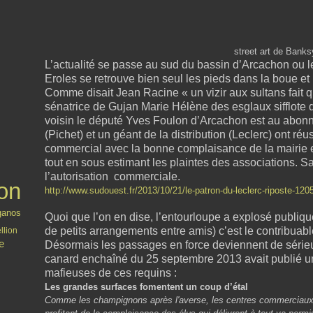
street art de Banks
L’actualité se passe au sud du bassin d’Arcachon ou 
Eroles se retrouve bien seul les pieds dans la boue e
Comme disait Jean Racine « un vizir aux sultans fait 
sénatrice de Gujan Marie Hélène des esglaux sifflote da
voisin le député Yves Foulon d’Arcachon est au abon
(Pichet) et un géant de la distribution (Leclerc) ont ré
commercial avec la bonne complaisance de la mairie 
tout en sous estimant les plaintes des associations. Sa
l’autorisation commerciale.
on
http://www.sudouest.fr/2013/10/21/le-patron-du-leclerc-riposte-12
ganos
Quoi que l’on en dise, l’entourloupe a explosé publiqu
de petits arrangements entre amis) c’est le contribuabl
llion
te
Désormais les passages en force deviennent de sérieux
canard enchaîné du 25 septembre 2013 avait publié un
mafieuses de ces requins :
Les grandes surfaces fomentent un coup d’étal
Comme les champignons après l'averse, les centres commerciaux 