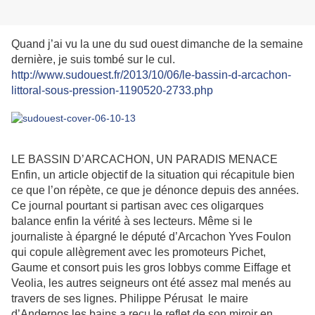
Quand j’ai vu la une du sud ouest dimanche de la semaine
dernière, je suis tombé sur le cul.
http://www.sudouest.fr/2013/10/06/le-bassin-d-arcachon-
littoral-sous-pression-1190520-2733.php
LE BASSIN D’ARCACHON, UN PARADIS MENACE
Enfin, un article objectif de la situation qui récapitule bien
ce que l’on répète, ce que je dénonce depuis des années.
Ce journal pourtant si partisan avec ces oligarques
balance enfin la vérité à ses lecteurs. Même si le
journaliste à épargné le député d’Arcachon Yves Foulon
qui copule allègrement avec les promoteurs Pichet,
Gaume et consort puis les gros lobbys comme Eiffage et
Veolia, les autres seigneurs ont été assez mal menés au
travers de ses lignes. Philippe Pérusat le maire
d’Andernos les bains a reçu le reflet de son miroir en