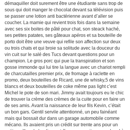
démaquiller doit surement être une étudiante sans trop de
sous qui doit manger le chocolat devant sa télévision puis
se passer une lotion anti bactérienne avant d’aller se
coucher. La mamie qui revient trois fois dans la semaine
avec ses six boites de pâté pour chat, son steack haché,
ses petites patates, ses gâteaux apéros et sa bouteille de
porto doit être une veuve qui refile son affection sur deux
ou trois chats et qui broie sa solitude avec la douceur du
vin cuit sur le salé des Tucs devant questions pour un
champion. Le gros porc qui pue la transpiration et son
gosse immonde qui lui tire la langue avec un chariot rempli
de charcutailles premier prix, de fromage à raclette en
promo, deux bouteilles de Ricard, une de whisky,5 de vins
blancs et deux bouteilles de coke même pas light c’est
Michel le pote de son mari. Jimmy avait toujours eu le chic
de trouver la crème des crèmes de la cuite pour en faire un
de ses amis. Avant la naissance de leur fils Kevin, c’était
un bon gars. Gentil servile attentionné, un peu fainéant
mais qui bossait dur dans un garage automobile comme
mécano. Ils avaient pris un crédit sur trente ans pour un