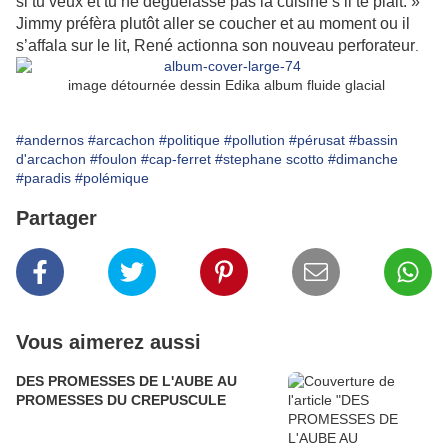
si tu veux et tu ne déguelasse pas la cuisine s’il te plait. »
Jimmy préfèra plutôt aller se coucher et au moment ou il
s’affala sur le lit, René actionna son nouveau perforateur
.
image détournée dessin Edika album fluide glacial
#andernos
#arcachon
#politique
#pollution
#pérusat
#bassin
d'arcachon
#foulon
#cap-ferret
#stephane scotto
#dimanche
#paradis
#polémique
Partager
Vous aimerez aussi
DES PROMESSES DE L'AUBE AU
PROMESSES DU CREPUSCULE