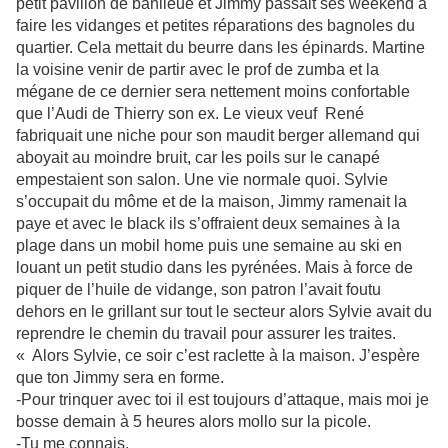
petit pavillon de banlieue et Jimmy passait ses weekend à
faire les vidanges et petites réparations des bagnoles du
quartier. Cela mettait du beurre dans les épinards. Martine
la voisine venir de partir avec le prof de zumba et la
mégane de ce dernier sera nettement moins confortable
que l’Audi de Thierry son ex. Le vieux veuf René
fabriquait une niche pour son maudit berger allemand qui
aboyait au moindre bruit, car les poils sur le canapé
empestaient son salon. Une vie normale quoi. Sylvie
s’occupait du môme et de la maison, Jimmy ramenait la
paye et avec le black ils s’offraient deux semaines à la
plage dans un mobil home puis une semaine au ski en
louant un petit studio dans les pyrénées. Mais à force de
piquer de l’huile de vidange, son patron l’avait foutu
dehors en le grillant sur tout le secteur alors Sylvie avait du
reprendre le chemin du travail pour assurer les traites.
« Alors Sylvie, ce soir c’est raclette à la maison. J’espère
que ton Jimmy sera en forme.
-Pour trinquer avec toi il est toujours d’attaque, mais moi je
bosse demain à 5 heures alors mollo sur la picole.
-Tu me connais.