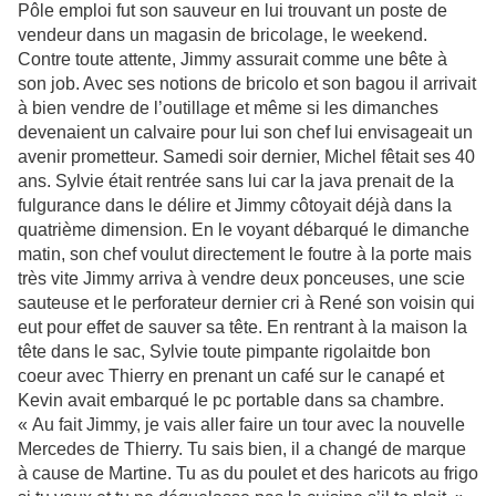
Pôle emploi fut son sauveur en lui trouvant un poste de
vendeur dans un magasin de bricolage, le weekend.
Contre toute attente, Jimmy assurait comme une bête à
son job. Avec ses notions de bricolo et son bagou il arrivait
à bien vendre de l’outillage et même si les dimanches
devenaient un calvaire pour lui son chef lui envisageait un
avenir prometteur. Samedi soir dernier, Michel fêtait ses 40
ans. Sylvie était rentrée sans lui car la java prenait de la
fulgurance dans le délire et Jimmy côtoyait déjà dans la
quatrième dimension. En le voyant débarqué le dimanche
matin, son chef voulut directement le foutre à la porte mais
très vite Jimmy arriva à vendre deux ponceuses, une scie
sauteuse et le perforateur dernier cri à René son voisin qui
eut pour effet de sauver sa tête. En rentrant à la maison la
tête dans le sac, Sylvie toute pimpante rigolaitde bon
coeur avec Thierry en prenant un café sur le canapé et
Kevin avait embarqué le pc portable dans sa chambre.
« Au fait Jimmy, je vais aller faire un tour avec la nouvelle
Mercedes de Thierry. Tu sais bien, il a changé de marque
à cause de Martine. Tu as du poulet et des haricots au frigo