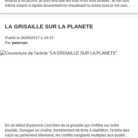
enfants à Arcachon, je dois dire que les bras m'en sont tombés. Je me suis
même surpris à rigoler doucement en visualisant la scène puis je me suis
interrogé. Si la respectabilité...
LA GRISAILLE SUR LA PLANETE
Publié le 26/09/2017 à 19:33
Par
paterzan
En ce début d'automne c'est bien de la grisaille qui s'infiltre sur notre
planète. Ouragan en chaîne, tremblement de terre à répétition, l'entrée des
nazis au parlement allemand, les conflits sanglants multiples aux quatre