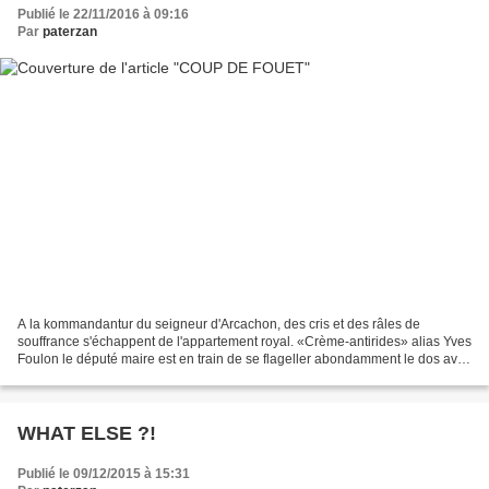
Publié le 22/11/2016 à 09:16
Par
paterzan
A la kommandantur du seigneur d'Arcachon, des cris et des râles de
souffrance s'échappent de l'appartement royal. «Crème-antirides» alias Yves
Foulon le député maire est en train de se flageller abondamment le dos avec
le martinet clouté que lui avait...
WHAT ELSE ?!
Publié le 09/12/2015 à 15:31