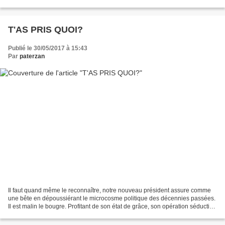
coins du globe qui déversent...
T'AS PRIS QUOI?
Publié le 30/05/2017 à 15:43
Par
paterzan
Il faut quand même le reconnaître, notre nouveau président assure comme
une bête en dépoussiérant le microcosme politique des décennies passées.
Il est malin le bougre. Profitant de son état de grâce, son opération séduction
amplifie son mouvement à l'international...