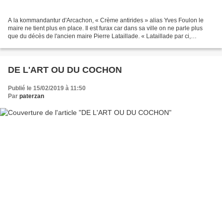
A la kommandantur d'Arcachon, « Crème antirides » alias Yves Foulon le
maire ne tient plus en place. Il est furax car dans sa ville on ne parle plus
que du décès de l'ancien maire Pierre Lataillade. « Lataillade par ci,
Lataillade par là, il n'en peut...
DE L'ART OU DU COCHON
Publié le 15/02/2019 à 11:50
Par
paterzan