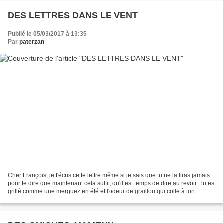
DES LETTRES DANS LE VENT
Publié le 05/03/2017 à 13:35
Par
paterzan
Cher François, je t'écris cette lettre même si je sais que tu ne la liras jamais
pour te dire que maintenant cela suffit, qu'il est temps de dire au revoir. Tu es
grillé comme une merguez en été et l'odeur de graillou qui colle à ton
costume est incompatible...