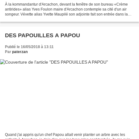
À la kommandantur d'Arcachon, devant la fenêtre de son bureau «Crème
antirides» alias Yves Foulon maire d'Arcachon contemple sa cité d'un air
songeur. Vévette alias Yvette Maupilé son adjointe fait son entrée dans la
pièce avec un plateau dans les mains...
DES PAPOUILLES A PAPOU
Publié le 16/05/2018 à 13:11
Par
paterzan
Quand j'ai appris qu'un chef Papou allait venir planter un arbre avec les