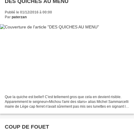
DES QUICHES AU MENU
Publié le 01/12/2016 à 00:00
Par
paterzan
Que la quiche est belle!! C'est tellement gros que cela en devient risible.
Apparemment le seigneur«Michou l'ami des stars» alias Michel Sammarcelli
maire de Lège cap ferret n'avait sûrement pas mis ses lunettes en signant le
permis de construire. C'est...
COUP DE FOUET