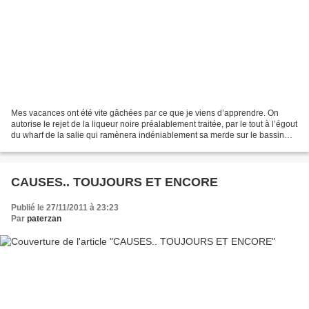
Mes vacances ont été vite gâchées par ce que je viens d’apprendre. On
autorise le rejet de la liqueur noire préalablement traitée, par le tout à l’égout
du wharf de la salie qui ramènera indéniablement sa merde sur le bassin
d’Arcachon. C’est profondément...
CAUSES.. TOUJOURS ET ENCORE
Publié le 27/11/2011 à 23:23
Par
paterzan