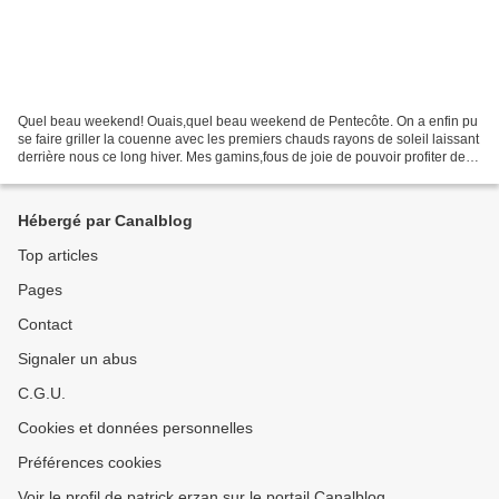
Quel beau weekend! Ouais,quel beau weekend de Pentecôte. On a enfin pu
se faire griller la couenne avec les premiers chauds rayons de soleil laissant
derrière nous ce long hiver. Mes gamins,fous de joie de pouvoir profiter des
plaisirs de la plage me...
Hébergé par Canalblog
Top articles
Pages
Contact
Signaler un abus
C.G.U.
Cookies et données personnelles
Préférences cookies
Voir le profil de patrick erzan sur le portail Canalblog