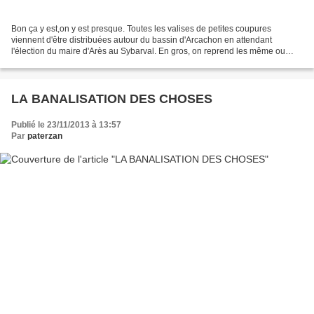
Bon ça y est,on y est presque. Toutes les valises de petites coupures
viennent d'être distribuées autour du bassin d'Arcachon en attendant
l'élection du maire d'Arès au Sybarval. En gros, on reprend les même ou
presque et en voiture Simone pour continuer...
LA BANALISATION DES CHOSES
Publié le 23/11/2013 à 13:57
Par
paterzan