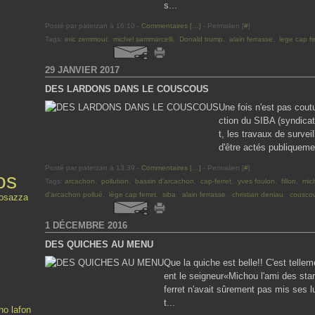
s...
Posté par paterzan à 16:10 -
Commentaires [
…
]
- Permalien [
#
]
Tags:
eric zemmour
,
michel sammarcelli
,
Donald trump
,
alain ferrasse
,
lege cap fe
29 JANVIER 2017
DES LARDONS DANS LE COUSCOUS
Une fois n'est pas cou
ction du SIBA (syndica
t, les travaux de survei
d'être actés publiquemen
Posté par paterzan à 13:39 -
Commentaires [
…
]
- Permalien [
#
]
os
Tags:
arcachon
,
pollution
,
bassin d'arcachon
,
cap-ferret
,
yves foulon
,
fillon
,
mic
d'arcachon pollué
,
lège cap ferret
,
siba
,
alain ferrasse
,
christian deniau
,
cousco
rosazza
1 DÉCEMBRE 2016
DES QUICHES AU MENU
Que la quiche est belle!! C'est telle
ent le seigneur«Michou l'ami des sta
ferret n'avait sûrement pas mis ses l
t...
no lafon