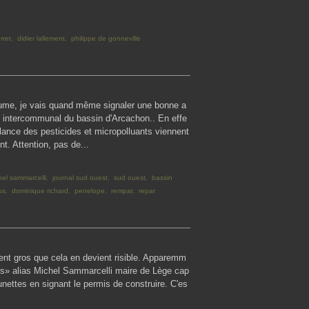
rret
,
didier lallement
,
philippe de gonneville
tume, je vais quand même signaler une bonne a
t intercommunal du bassin d'Arcachon.. En effe
llance des pesticides et micropolluants viennent
t. Attention, pas de...
hel sammarcelli
,
journal sud ouest
,
sud ouest
,
bassin
us
,
dominique richard
,
penelope
,
rempar
,
repar
ment gros que cela en devient risible. Apparemm
rs» alias Michel Sammarcelli maire de Lège cap
unettes en signant le permis de construire. C'es