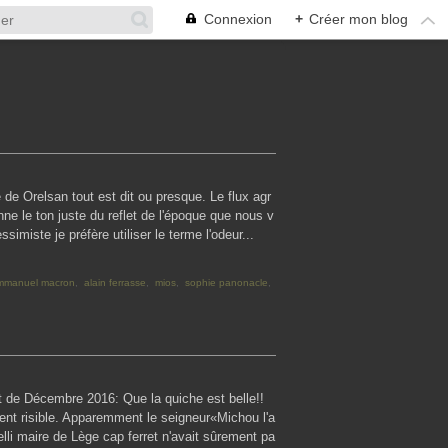
Connexion
+
Créer mon blog
 de Orelsan tout est dit ou presque. Le flux agr
ne le ton juste du reflet de l'époque que nous v
simiste je préfère utiliser le terme l'odeur...
mmanuel macron
,
alain ferrasse
,
mios
,
sophie panonacle
,
et de Décembre 2016: Que la quiche est belle!!
ient risible. Apparemment le seigneur«Michou l'a
li maire de Lège cap ferret n'avait sûrement pa