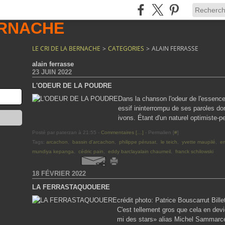
LE CRI DE LA BERNACHE
>
CATEGORIES
>
ALAIN FERRASSE
alain ferrasse
23 JUIN 2022
L'ODEUR DE LA POUDRE
Dans la chanson l'odeur de l'essence
essif ininterrompu de ses paroles don
ivons. Étant d'un naturel optimiste-pes
Posté par paterzan à 21:55 -
Commentaires [
…
]
- Permalien [
#
]
Tags:
arcachon
,
bassin d'arcachon
,
philippe pérusat
,
le teich
,
yvette maupilé
,
e
mundiya kepanga
,
cédric pain
,
eddy barclayalain chaumeil
,
franck schilowski
18 FÉVRIER 2022
LA FERRASTAQUOUERE
crédit photo: Patrice Bouscarrut Bill
C'est tellement gros que cela en dev
mi des stars» alias Michel Sammarcel