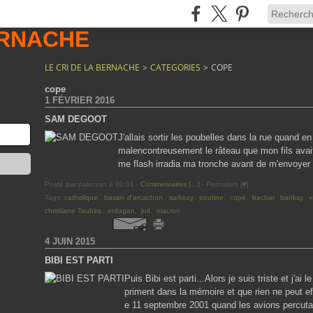
LE CRI DE LA BERNACHE
>
CATEGORIES
>
COPE
cope
1 FÉVRIER 2016
SAM DEGOOT
J'allais sortir les poubelles dans la rue quand e
malencontreusement le râteau que mon fils avai
me flash irradia ma tronche avant de m'envoyer l
Posté par paterzan à 00:01 -
Commentaires [
…
]
- Permalien [
#
]
Tags:
catholique
,
bassin d'arcachon
,
sarkozy
,
poutine
,
copé
,
bachar
,
banksy
,
v
christiane Taubira
,
erdogan
,
juif
,
macron
4 JUIN 2015
BIBI EST PARTI
Puis Bibi est parti...Alors je suis triste et j'ai
priment dans la mémoire et que rien ne peut e
e 11 septembre 2001 quand les avions percutai