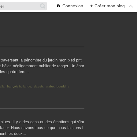
Connexion
+
Créer mon blog
n traversant la pénombre du jardin mon pied prit
t hélas négligemment oublier de ranger. Un énor
es quatre fers...
alls
,
françois hollande
,
daesh
,
arabe
,
bouddha
,
 le blues. Il y a des gens ou des émotions qui s'im
ffacer. Nous savons tous ce que nous faisions l
ent les deux...