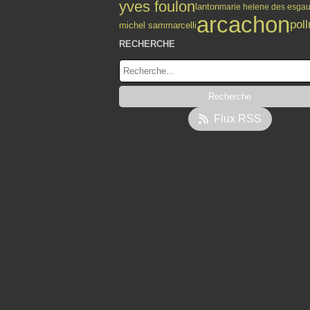
yves foulon
lanton
marie helene des esgau
arcachon
poll
michel sammarcelli
RECHERCHE
Flux RSS