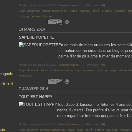
Posté par paterzan à 23:53 -
Commentaires [
…
]
- Permalien [
#
]
Tags:
arcachon
,
bassin d'arcachon
,
blues
,
sarkozy
,
copé
,
huitres
,
hollande
,
tri
bb king
,
les républicains
14 MARS 2014
SAPERLIPOPETTE
En ce mois de mars ou toutes les sensibilité
nfirmation de me dires dans ce blog et je s
palme d'or du plus gros fumier du moment so
Posté par paterzan à 21:32 -
Commentaires [
…
]
- Permalien [
#
]
Tags:
dassault
,
balkany
,
bassin d'arcachon
,
cap-ferret
,
sarkozy
,
copé
,
olivier la
 esgaulx
tempetes
-ferret
7 JANVIER 2014
TOUT EST HAPPY
Tout d'abord, laissez moi fêter les 4 ans du
nache !! -Merci. J'en profite d'ailleurs pour
ropre regard sur le temps qui passe. Sur l'act
Posté par paterzan à 23:23 -
Commentaires [
…
]
- Permalien [
#
]
sin
Tags:
balkany
,
bassin d'arcachon
,
roms
,
fillon
,
copé
,
estrosi
,
gaubert
,
hollande