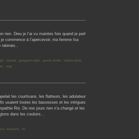
 rien. Dieu je l’ai vu maintes fois quand je part
d je commence à l’apercevoir, ma femme Isa
raterais...
opé
,
ayrault
,
gangnam style
,
guerre froide
,
harlem désir
,
ste
,
ump
pelait les courtisans, les flatteurs, les adulateur
 Ils usaient toutes les bassesses et les intrigues
ympathie Roi. De nos jours rien n’a changé et les
gions dans les couloirs...
our
,
karouchi
,
roi