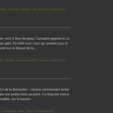
ploide
,
Vuillemin
,
camping
,
film camping
,
franck Dubosc
,
s sont à fleur de peau, l'actualité apporte la co
uis gâté. En effet tous ceux qui avaient reçu la
nt sur le devant de la...
ban
,
maupilé
,
municipales 2014
,
buisson
,
paco de lucia
,
 Cri de la Bernache : -Joyeux anniversaire la ber
 faire une petite mise au point. Ce blog est mon p
ualité, sur le bassin...
,
municipales
,
satire
,
lanton
,
Christine boutin
,