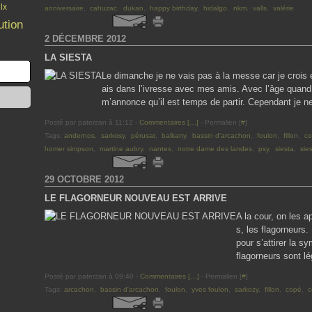
lx
anniversaire
,
cahuzac
,
dukan
,
happy birthday
,
hidalgo
,
nkm
,
valls
,
valérie
ution
2 DÉCEMBRE 2012
LA SIESTA
Le dimanche je ne vais pas à la messe car je crois en
ais dans l’ivresse avec mes amis. Avec l’âge quan
m’annonce qu’il est temps de partir. Cependant je ne 
Posté par paterzan à 11:12 -
Commentaires [
…
]
- Permalien [
#
]
Tags:
andernos
,
sarkosy
,
pérusat
,
balkany
,
bassin d'arcachon
,
foulon
,
fillon
,
c
homer simpson
,
martine aubry
,
nantes
,
notre dame des landes
,
psy
,
siesta
,
sie
29 OCTOBRE 2012
LE FLAGORNEUR NOUVEAU EST ARRIVE
A la cour, on les ap
s, les flagorneurs.
pour s’attirer la s
flagorneurs sont lé
Posté par paterzan à 09:40 -
Commentaires [
…
]
- Permalien [
#
]
Tags:
arcachon
,
bassin d'arcachon
,
foulon
,
yves foulon
,
sarkozy
,
fillon
,
copé
,
c