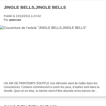
JINGLE BELLS,JINGLE BELLS
Publié le 23/12/2011 à 23:02
Par
paterzan
UN AIR DE PRINTEMPS SOUFFLE Une étincelle vient de naître dans les
consciences. Certains commencent à ouvrir les yeux, d’autres sont dans la
révolte. Quoi on en dise, la mèche vient d’être allumée et les barons de
l’oligarchie arcachonnaise ne voient...