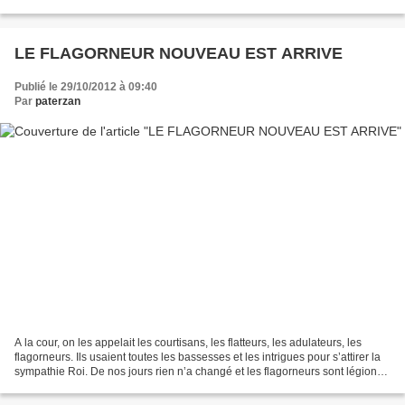
de partir. Cependant je ne raterais...
LE FLAGORNEUR NOUVEAU EST ARRIVE
Publié le 29/10/2012 à 09:40
Par
paterzan
A la cour, on les appelait les courtisans, les flatteurs, les adulateurs, les
flagorneurs. Ils usaient toutes les bassesses et les intrigues pour s’attirer la
sympathie Roi. De nos jours rien n’a changé et les flagorneurs sont légions
dans les couloirs...