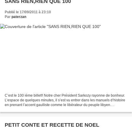
SANS RIEN,RIEN QUE 100
Publié le 17/09/2011 à 23:10
Par
paterzan
C’est le 100 ième billet!! Notre cher Président Sarkozy rayonne de bonheur.
L’espace de quelques minutes, il s’est vu entrer dans les manuels d’histoire
en prenant l’accent gaulliste comme le libérateur du peuple libyen.
Incroyable, il est même acclamé...
PETIT CONTE ET RECETTE DE NOEL