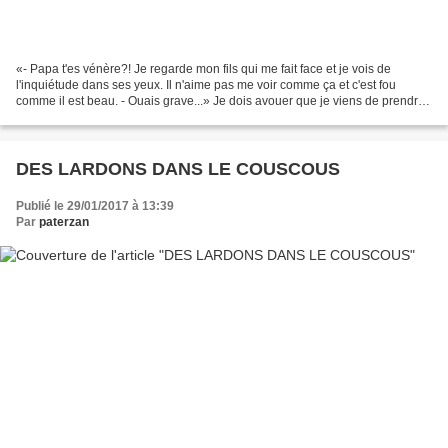
«- Papa t'es vénère?! Je regarde mon fils qui me fait face et je vois de
l'inquiétude dans ses yeux. Il n'aime pas me voir comme ça et c'est fou
comme il est beau. - Ouais grave...» Je dois avouer que je viens de prendre
un grand coup derrière la tête...
DES LARDONS DANS LE COUSCOUS
Publié le 29/01/2017 à 13:39
Par
paterzan