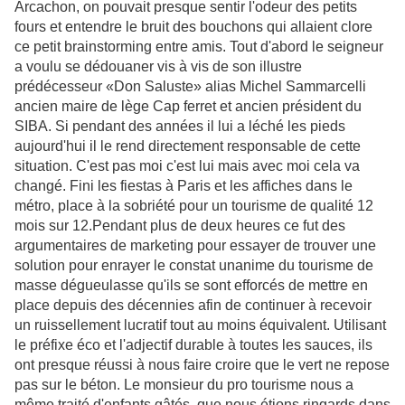
Arcachon, on pouvait presque sentir l'odeur des petits
fours et entendre le bruit des bouchons qui allaient clore
ce petit brainstorming entre amis. Tout d'abord le seigneur
a voulu se dédouaner vis à vis de son illustre
prédécesseur «Don Saluste» alias Michel Sammarcelli
ancien maire de lège Cap ferret et ancien président du
SIBA. Si pendant des années il lui a léché les pieds
aujourd'hui il le rend directement responsable de cette
situation. C'est pas moi c'est lui mais avec moi cela va
changé. Fini les fiestas à Paris et les affiches dans le
métro, place à la sobriété pour un tourisme de qualité 12
mois sur 12.Pendant plus de deux heures ce fut des
argumentaires de marketing pour essayer de trouver une
solution pour enrayer le constat unanime du tourisme de
masse dégueulasse qu'ils se sont efforcés de mettre en
place depuis des décennies afin de continuer à recevoir
un ruissellement lucratif tout au moins équivalent. Utilisant
le préfixe éco et l'adjectif durable à toutes les sauces, ils
ont presque réussi à nous faire croire que le vert ne repose
pas sur le béton. Le monsieur du pro tourisme nous a
même traité d'enfants gâtés, que nous étions ringards dans