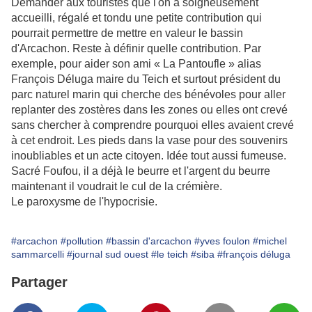
Demander aux touristes que l'on a soigneusement
accueilli, régalé et tondu une petite contribution qui
pourrait permettre de mettre en valeur le bassin
d'Arcachon. Reste à définir quelle contribution. Par
exemple, pour aider son ami « La Pantoufle » alias
François Déluga maire du Teich et surtout président du
parc naturel marin qui cherche des bénévoles pour aller
replanter des zostères dans les zones ou elles ont crevé
sans chercher à comprendre pourquoi elles avaient crevé
à cet endroit. Les pieds dans la vase pour des souvenirs
inoubliables et un acte citoyen. Idée tout aussi fumeuse.
Sacré Foufou, il a déjà le beurre et l'argent du beurre
maintenant il voudrait le cul de la crémière.
Le paroxysme de l'hypocrisie.
#arcachon
#pollution
#bassin d'arcachon
#yves foulon
#michel
sammarcelli
#journal sud ouest
#le teich
#siba
#françois déluga
Partager