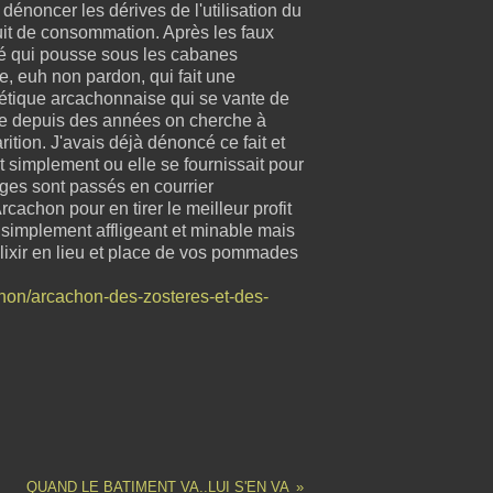
dénoncer les dérives de l'utilisation du
uit de consommation. Après les faux
afé qui pousse sous les cabanes
le, euh non pardon, qui fait une
métique arcachonnaise qui se vante de
que depuis des années on cherche à
ition. J'avais déjà dénoncé ce fait et
t simplement ou elle se fournissait pour
ages sont passés en courrier
cachon pour en tirer le meilleur profit
 simplement affligeant et minable mais
l'élixir en lieu et place de vos pommades
chon/arcachon-des-zosteres-et-des-
QUAND LE BATIMENT VA..LUI S'EN VA