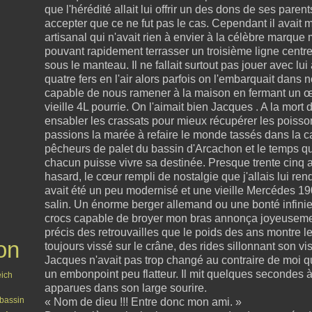
que l'hérédité allait lui offrir un des dons de ses paren
accepter que ce ne fut pas le cas. Cependant il avait m
artisanal qui n'avait rien à envier à la célèbre marque 
pouvant rapidement terrasser un troisième ligne centre
sous le manteau. Il ne fallait surtout pas jouer avec lui
quatre fers en l'air alors parfois on l'embarquait dans n
capable de nous ramener à la maison en fermant un œi
vieille 4L pourrie. On l'aimait bien Jacques . A la mort d
ensabler les crassats pour mieux récupérer les poisson
passions la marée à refaire le monde tassés dans la cab
pêcheurs de palet du bassin d'Arcachon et le temps q
chacun puisse vivre sa destinée. Presque trente cinq an
hasard, le cœur rempli de nostalgie que j'allais lui ren
avait été un peu modernisé et une vieille Mercédes 190
salin. Un énorme berger allemand ou une bonté infinie
crocs capable de broyer mon bras annonça joyeusemen
précis des retrouvailles que le poids des ans montre le
on
toujours vissé sur le crâne, des rides sillonnant son vi
Jacques n'avait pas trop changé au contraire de moi q
un embonpoint peu flatteur. Il mit quelques secondes à
eich
apparues dans son large sourire.
bassin
« Nom de dieu !!! Entre donc mon ami. »