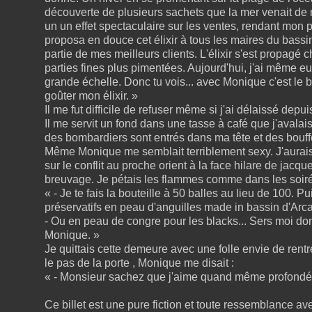
découverte de plusieurs sachets que la mer venait de n
un un effet spectaculaire sur les ventes, rendant mon
proposa en douce cet élixir à tous les maires du bassin 
partie de mes meilleurs clients. L'élixir s'est propagé
parties fines plus pimentées. Aujourd'hui, j'ai même eu
grande échelle. Donc tu vois... avec Monique c'est le bo
goûter mon élixir. »
Il me fut difficile de refuser même si j'ai délaissé depui
Il me servit un fond dans une tasse à café que j'avalais
des bombardiers sont entrés dans ma tête et des bouf
Même Monique me semblait terriblement sexy. J'aurai
sur le conflit au proche orient à la face hilare de jacq
breuvage. Je pétais les flammes comme dans les soiré
« - Je te fais la bouteille à 50 balles au lieu de 100.
préservatifs en peau d'anguilles made in bassin d'Ar
- Ou en peau de congre pour les blacks... Sers moi 
Monique. »
Je quittais cette demeure avec une folle envie de rentre
le pas de la porte , Monique me disait :
« - Monsieur sachez que j'aime quand même profond
Ce billet est une pure fiction et toute ressemblance a