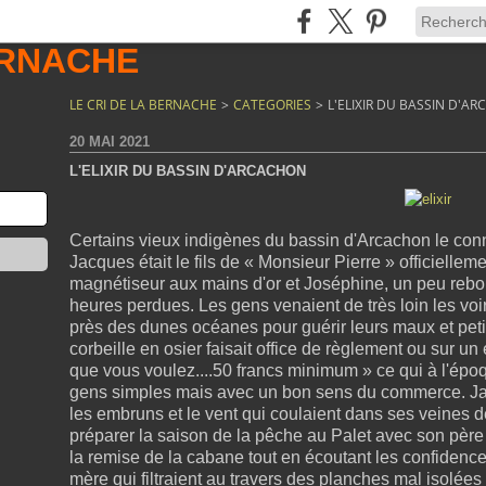
LE CRI DE LA BERNACHE
>
CATEGORIES
>
L'ELIXIR DU BASSIN D'A
20 MAI 2021
L'ELIXIR DU BASSIN D'ARCACHON
Certains vieux indigènes du bassin d'Arcachon le conna
Jacques était le fils de « Monsieur Pierre » officiellem
magnétiseur aux mains d'or et Joséphine, un peu reb
heures perdues. Les gens venaient de très loin les voi
près des dunes océanes pour guérir leurs maux et peti
corbeille en osier faisait office de règlement ou sur un 
que vous voulez....50 francs minimum » ce qui à l'ép
gens simples mais avec un bon
sens du commerce. Jacq
les embruns et le vent qui coulaient dans ses veines dé
préparer la saison de la pêche au Palet avec son père e
la remise de la cabane tout en écoutant les confidence
mère qui filtraient au travers des planches mal isolée