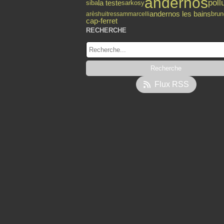
andernos
poll
la teste
siba
sarkosy
andernos les bains
brun
arès
huitres
sammarcelli
cap-ferret
RECHERCHE
Flux RSS