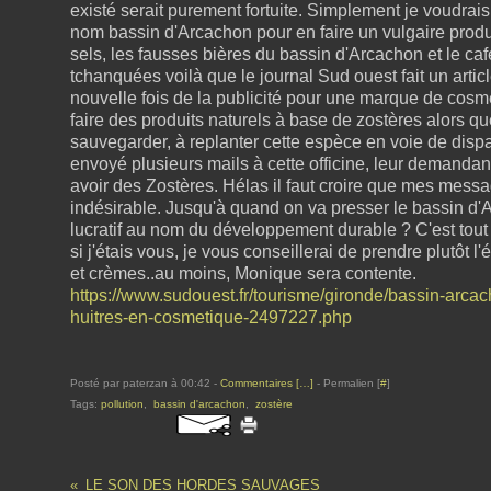
existé serait purement fortuite. Simplement je voudrais 
nom bassin d'Arcachon pour en faire un vulgaire prod
sels, les fausses bières du bassin d'Arcachon et le c
tchanquées voilà que le journal Sud ouest fait un artic
nouvelle fois de la publicité pour une marque de cos
faire des produits naturels à base de zostères alors 
sauvegarder, à replanter cette espèce en voie de dispar
envoyé plusieurs mails à cette officine, leur demandan
avoir des Zostères. Hélas il faut croire que mes mess
indésirable. Jusqu'à quand on va presser le bassin d'Ar
lucratif au nom du développement durable ? C'est tout
si j'étais vous, je vous conseillerai de prendre plutôt 
et crèmes..au moins, Monique sera contente.
https://www.sudouest.fr/tourisme/gironde/bassin-arca
huitres-en-cosmetique-2497227.php
Posté par paterzan à 00:42 -
Commentaires [
…
]
- Permalien [
#
]
Tags:
pollution
,
bassin d'arcachon
,
zostère
LE SON DES HORDES SAUVAGES