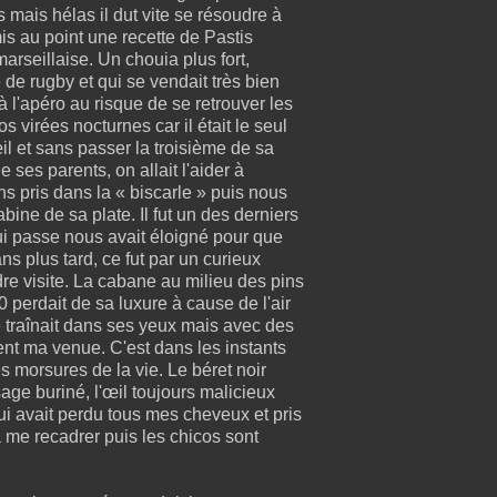
ts mais hélas il dut vite se résoudre à
is au point une recette de Pastis
marseillaise. Un chouia plus fort,
 de rugby et qui se vendait très bien
 à l'apéro au risque de se retrouver les
os virées nocturnes car il était le seul
l et sans passer la troisième de sa
e ses parents, on allait l'aider à
s pris dans la « biscarle » puis nous
ine de sa plate. Il fut un des derniers
ui passe nous avait éloigné pour que
s plus tard, ce fut par un curieux
dre visite. La cabane au milieu des pins
 perdait de sa luxure à cause de l'air
 traînait dans ses yeux mais avec des
t ma venue. C'est dans les instants
s morsures de la vie. Le béret noir
sage buriné, l'œil toujours malicieux
ui avait perdu tous mes cheveux et pris
 me recadrer puis les chicos sont