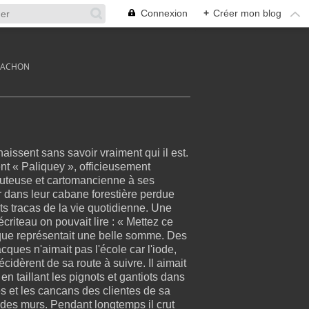
Connexion
+
Créer mon blog
RCACHON
issent sans savoir vraiment qui il est.
ent « Paliquey », officieusement
outeuse et cartomancienne à ses
r dans leur cabane forestière perdue
ts tracas de la vie quotidienne. Une
écriteau on pouvait lire :
« Mettez ce
oque représentait une belle somme. Des
ues n'aimait pas l'école car l'iode,
cidèrent de sa route à suivre. Il aimait
n taillant les pignots et gantiots dans
s et les cancans des clientes de sa
s des murs. Pendant longtemps il crut