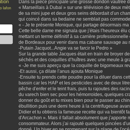
ution
Dans la pièce principale une grosse dondon vautrée d
« Marseillais à Dubaï » sur une télévision de deux mè
o lafon
de sa mini jupe et deux gros seins débordait d'un chand
qui coincé dans sa bedaine ne semblait pas commode
« - Je te présente Monique, qui partage désormais ma v
Cette belle dame me signala que j'étais l'heureux élu c
mettant un terme définitif à sa carrière professionnelle
de Bordeaux pour venir dans ma cabane sauvage au mi
-Putain Jacquot...Angie va se farcir le Pedro »
Sur la grande table Jacques était en train de broyer d
séchés et des coquilles d’huîtres avec une meule à gra
« -Je me suis aperçu que la coquille de bigorneaux re
-Et aussi, ça dilate l'anus ajouta Monique
-Ensuite tu prends cette poudre pour la diluer dans ce
bassin car les HAP et les pesticides avec de deux lit
pêche d'enfer et le teint frais, puis tu rajoutes des rac
du varech bien sec pour les hémorroïdes, quelques cr
donner du goût et tu mixes bien pour le passer au chino
ébullition puis une demi heure à la centrifugeuse avan
Didier et tu obtiens la fameuse recette qui va bientôt fa
d'Arcachon ». Mais il fallait absolument que j'apporte
consommateur. Alors j'ai rajouté quelques pincées d'
donné. Un hiver en se promenant sur la plage de l'océa