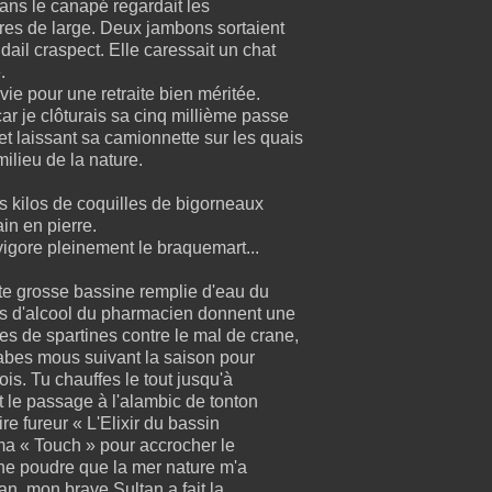
ans le canapé regardait les
tres de large. Deux jambons sortaient
ail craspect. Elle caressait un chat
.
ie pour une retraite bien méritée.
ar je clôturais sa cinq millième passe
 et laissant sa camionnette sur les quais
lieu de la nature.
es kilos de coquilles de bigorneaux
in en pierre.
vigore pleinement le braquemart...
tte grosse bassine remplie d'eau du
res d'alcool du pharmacien donnent une
ines de spartines contre le mal de crane,
abes mous suivant la saison pour
is. Tu chauffes le tout jusqu'à
t le passage à l'alambic de tonton
ire fureur « L'Elixir du bassin
 ma « Touch » pour accrocher le
une poudre que la mer nature m'a
n, mon brave Sultan a fait la