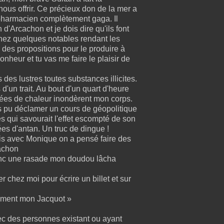
ous offrir. Ce précieux don de la mer a
 pharmacien complètement gaga. Il
d'Arcachon et je dois dire qu'ils font
 chez quelques notables rendant les
 des propositions pour le produire à
nheur et tu vas me faire le plaisir de
s des lustres toutes substances illicites.
 d'un trait. Au bout d'un quart d'heure
fées de chaleur inondèrent mon corps.
s pu déclamer un cours de géopolitique
ues qui savourait l'effet escompté de son
es d'antan. Un truc de dingue !
 Puis avec Monique on a pensé faire des
cachon
donc une rasade mon doudou lâcha
r chez moi pour écrire un billet et sur
ément mon Jacquot »
vec des personnes existant ou ayant