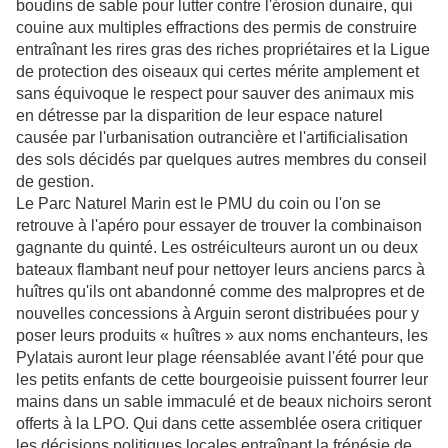
boudins de sable pour lutter contre l'érosion dunaire, qui
couine aux multiples effractions des permis de construire
entraînant les rires gras des riches propriétaires et la Ligue
de protection des oiseaux qui certes mérite amplement et
sans équivoque le respect pour sauver des animaux mis
en détresse par la disparition de leur espace naturel
causée par l'urbanisation outrancière et l'artificialisation
des sols décidés par quelques autres membres du conseil
de gestion.
Le Parc Naturel Marin est le PMU du coin ou l'on se
retrouve à l'apéro pour essayer de trouver la combinaison
gagnante du quinté. Les ostréiculteurs auront un ou deux
bateaux flambant neuf pour nettoyer leurs anciens parcs à
huîtres qu'ils ont abandonné comme des malpropres et de
nouvelles concessions à Arguin seront distribuées pour y
poser leurs produits « huîtres » aux noms enchanteurs, les
Pylatais auront leur plage réensablée avant l'été pour que
les petits enfants de cette bourgeoisie puissent fourrer leur
mains dans un sable immaculé et de beaux nichoirs seront
offerts à la LPO. Qui dans cette assemblée osera critiquer
les décisions politiques locales entraînant la frénésie de