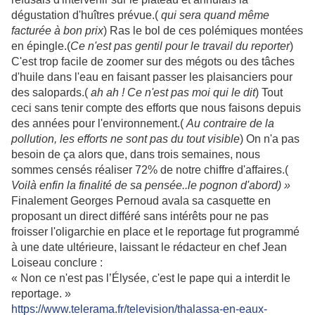
dégustation d'huîtres prévue.(
qui sera quand même
facturée à bon prix
) Ras le bol de ces polémiques montées
en épingle.(
Ce n'est pas gentil pour le travail du reporter
)
C'est trop facile de zoomer sur des mégots ou des tâches
d'huile dans l'eau en faisant passer les plaisanciers pour
des salopards.(
ah ah ! Ce n'est pas moi qui le dit
) Tout
ceci sans tenir compte des efforts que nous faisons depuis
des années pour l'environnement.(
Au contraire de la
pollution, les efforts ne sont pas du tout visible
) On n'a pas
besoin de ça alors que, dans trois semaines, nous
sommes censés réaliser 72% de notre chiffre d'affaires.(
Voilà enfin la finalité de sa pensée..le pognon d'abord) »
Finalement Georges Pernoud avala sa casquette en
proposant un direct différé sans intérêts pour ne pas
froisser l'oligarchie en place et le reportage fut programmé
à une date ultérieure, laissant le rédacteur en chef Jean
Loiseau conclure :
« Non ce n'est pas l’Élysée, c'est le pape qui a interdit le
reportage. »
https://www.telerama.fr/television/thalassa-en-eaux-