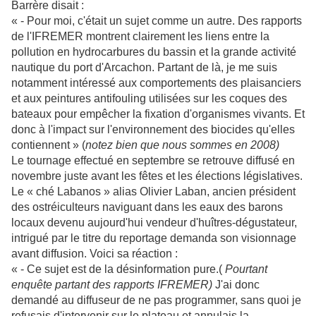
Barrère disait :
« - Pour moi, c'était un sujet comme un autre. Des rapports
de l'IFREMER montrent clairement les liens entre la
pollution en hydrocarbures du bassin et la grande activité
nautique du port d'Arcachon. Partant de là, je me suis
notamment intéressé aux comportements des plaisanciers
et aux peintures antifouling utilisées sur les coques des
bateaux pour empêcher la fixation d'organismes vivants. Et
donc à l'impact sur l'environnement des biocides qu'elles
contiennent » (
notez bien que nous sommes en 2008)
Le tournage effectué en septembre se retrouve diffusé en
novembre juste avant les fêtes et les élections législatives.
Le « ché Labanos » alias Olivier Laban, ancien président
des ostréiculteurs naviguant dans les eaux des barons
locaux devenu aujourd'hui vendeur d'huîtres-dégustateur,
intrigué par le titre du reportage demanda son visionnage
avant diffusion. Voici sa réaction :
« - Ce sujet est de la désinformation pure.(
Pourtant
enquête partant des rapports IFREMER)
J'ai donc
demandé au diffuseur de ne pas programmer, sans quoi je
refusais d'intervenir sur le plateau et annulais la