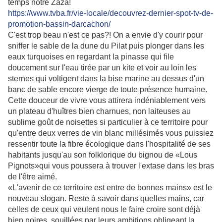
temps notre Zaza!
https://www.tvba.fr/vie-locale/decouvrez-dernier-spot-tv-de-
promotion-bassin-darcachon/
C'est trop beau n'est ce pas?! On a envie d'y courir pour
sniffer le sable de la dune du Pilat puis plonger dans les
eaux turquoises en regardant la pinasse qui file
doucement sur l'eau tirée par un kite et voir au loin les
sternes qui voltigent dans la bise marine au dessus d'un
banc de sable encore vierge de toute présence humaine.
Cette douceur de vivre vous attirera indéniablement vers
un plateau d'huîtres bien charnues, non laiteuses au
sublime goût de noisettes si particulier à ce territoire pour
qu'entre deux verres de vin blanc millésimés vous puissiez
ressentir toute la fibre écologique dans l'hospitalité de ses
habitants jusqu'au son folklorique du bignou de «Lous
Pignots»qui vous poussera à trouver l'extase dans les bras
de l'être aimé.
«L'avenir de ce territoire est entre de bonnes mains» est le
nouveau slogan. Reste à savoir dans quelles mains, car
celles de ceux qui veulent nous le faire croire sont déjà
bien noires, souillées par leurs ambitions obligeant la