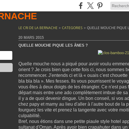
LE CRI DE LA BERNACHE
>
CATEGORIES
>
QUELLE MOUCHE PIQUE L
20 MARS 2015
QUELLE MOUCHE PIQUE LES ÂNES ?
Quelle mouche nous a piqué pour avoir voulu emmen
orient ? Je crois bien que cette fois ci, nous sommes b
recommencer. J'entends ci et là « ouais c'est chouette 
bla bla bla ». Mes fesses. Ils vous pourrissent le voya
vous êtes à deux doigts de les étrangler. Ce n'est pas fa
départ mais entre une ado complètement imbue de sa pe
il y a de quoi devenir dingue. Un bon conseil, si vos ad
chez papy et mamy au lieu d'aller à l'autre bout de la 
fourguez les vite et prenez la tangente avec votre moi
culpabilité.
Bref, nous étions dans une petite piaule style hotel ap
sultanat d'Oman. Après avoir bien crapahuter dans un