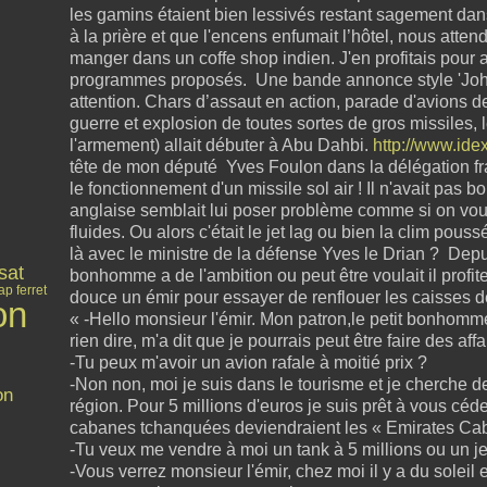
les gamins étaient bien lessivés restant sagement dan
à la prière et que l'encens enfumait l’hôtel, nous atten
manger dans un coffe shop indien. J'en profitais pour al
programmes proposés. Une bande annonce style 'John
attention. Chars d’assaut en action, parade d'avions
guerre et explosion de toutes sortes de gros missiles, l
l'armement) allait débuter à Abu Dahbi.
http://www.ide
tête de mon député Yves Foulon dans la délégation fra
le fonctionnement d'un missile sol air ! Il n'avait pas
anglaise semblait lui poser problème comme si on vou
fluides. Ou alors c'était le jet lag ou bien la clim pouss
là avec le ministre de la défense Yves le Drian ? Depu
sat
bonhomme a de l'ambition ou peut être voulait il profit
ap ferret
douce un émir pour essayer de renflouer les caisses d
on
« -Hello monsieur l'émir. Mon patron,le petit bonhom
rien dire, m'a dit que je pourrais peut être faire des aff
-Tu peux m'avoir un avion rafale à moitié prix ?
-Non non, moi je suis dans le tourisme et je cherche 
on
région. Pour 5 millions d'euros je suis prêt à vous cé
cabanes tchanquées deviendraient les « Emirates Caba
-Tu veux me vendre à moi un tank à 5 millions ou un j
-Vous verrez monsieur l'émir, chez moi il y a du soleil