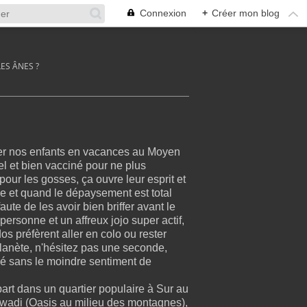
Connexion
+
Créer mon blog
ES ÂNES ?
er nos enfants en vacances au Moyen
el et bien vacciné pour ne plus
pour les gosses, ça ouvre leur esprit et
ge et quand le dépaysement est total
ute de les avoir bien briffer avant le
rsonne et un affreux jojo super actif,
os préfèrent aller en colo ou rester
planète, n'hésitez pas une seconde,
tié sans le moindre sentiment de
part dans un quartier populaire à Sur au
 wadi (Oasis au milieu des montagnes),