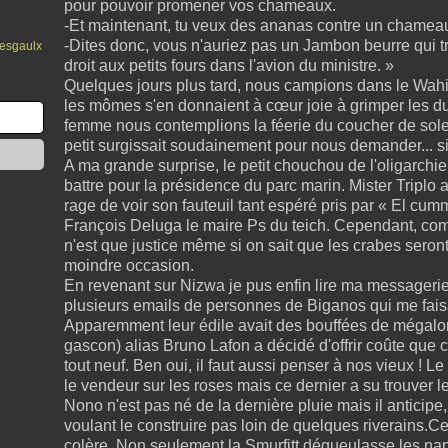
pour pouvoir promener vos chameaux.
-Et maintenant, tu veux des ananas contre un chamea
-Dites donc, vous n'auriez pas un Jambon beurre qui tr
 esgaulx
droit aux petits fours dans l'avion du ministre. »
Quelques jours plus tard, nous campions dans le Wah
les mômes s'en donnaient à cœur joie à grimper les d
femme nous contemplions la féerie du coucher de solei
petit surgissait soudainement pour nous demander... si il
A ma grande surprise, le petit chouchou de l'oligarchi
battre pour la présidence du parc marin. Mister Triplo a
rage de voir son fauteuil tant espéré pris par « El cum
François Deluga le maire Ps du teich. Cependant, comme
n'est que justice même si on sait que les crabes seront à
moindre occasion.
En revenant sur Nizwa je pus enfin lire ma messagerie e
plusieurs emails de personnes de Biganos qui me fais
Apparemment leur édile avait des bouffées de mégalo
gascon) alias Bruno Lafon a décidé d'offrir coûte que
tout neuf. Ben oui, il faut aussi penser à nos vieux !
le vendeur sur les roses mais ce dernier a su trouver 
Nono n'est pas né de la dernière pluie mais il anticipe, 
voulant le construire pas loin de quelques riverains.C
colère. Non seulement la Smurfitt dégueulasse les nap