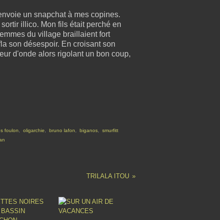
e j'envoie un snapchat à mes copines.
rtir illico. Mon fils était perché en
femmes du village braillaient fort
fla son désespoir. En croisant son
eur d'onde alors rigolant un bon coup,
s foulon
,
oligarchie
,
bruno lafon
,
biganos
,
smurfitt
man
TRILALA ITOU