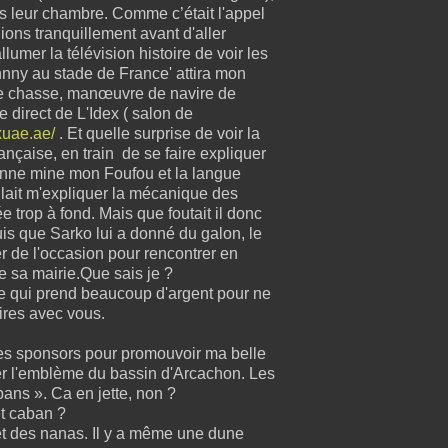
s leur chambre. Comme c’était l'appel
dions tranquillement avant d'aller
lumer la télévision histoire de voir les
ny au stade de France' attira mon
 de chasse, manœuvre de navire de
e direct de L'Idex ( salon de
xuae.ae/
. Et quelle surprise de voir la
nçaise, en train de se faire expliquer
 bonne mine mon Foufou et la langue
lait m'expliquer la mécanique des
ée trop à fond. Mais que foutait il donc
is que Sarko lui a donné du galon, le
er de l'occasion pour rencontrer en
e sa mairie.Que sais je ?
me qui prend beaucoup d'argent pour ne
aires avec vous.
des sponsors pour promouvoir ma belle
der l'emblème du bassin d'Arcachon. Les
ns ». Ca en jette, non ?
et caban ?
 et des nanas. Il y a même une dune