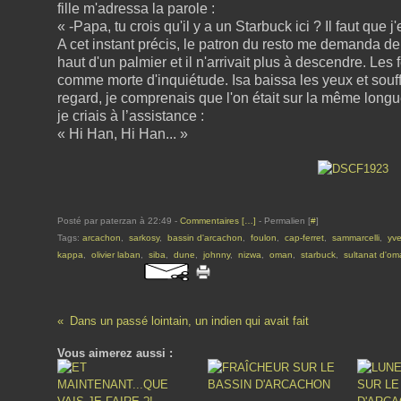
fille m'adressa la parole :
« -Papa, tu crois qu'il y a un Starbuck ici ? Il faut qu
A cet instant précis, le patron du resto me demanda de so
haut d'un palmier et il n'arrivait plus à descendre. Les 
comme morte d'inquiétude. Isa baissa les yeux et souf
regard, je comprenais que l'on était sur la même longu
je criais à l’assistance :
« Hi Han, Hi Han... »
Posté par paterzan à 22:49 -
Commentaires [
…
]
- Permalien [
#
]
Tags:
arcachon
,
sarkosy
,
bassin d'arcachon
,
foulon
,
cap-ferret
,
sammarcelli
,
yve
kappa
,
olivier laban
,
siba
,
dune
,
johnny
,
nizwa
,
oman
,
starbuck
,
sultanat d'o
Dans un passé lointain, un indien qui avait fait
Vous aimerez aussi :