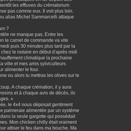
ientôt les effluves du crématorium
se pas comme eux. Il voit plus loin.
hou alias Michel Sammarcelli attaque
ium ?
entèle ne manque pas. Entre les
hon le carnet de commande va vite
medi puis 30 minutes plus tard par la
 chez le notaire en début d'après midi
échauffement climatique la prochaine
a ville et mes amis sylviculteurs
r alimenter le four.
e ou alors tu mettras les olives sur le
 coup. A chaque crémation, il y aura
voisins et à chaque avis de décès, ils
ages. »
cée, le 4x4 nous déposait gentiment
une palmeraie alimentée par un système
dans la seule gargotte qui possédait
es. Mon chicken chilly était vraiment
 pour attiser le feu dans ma bouche. Ma