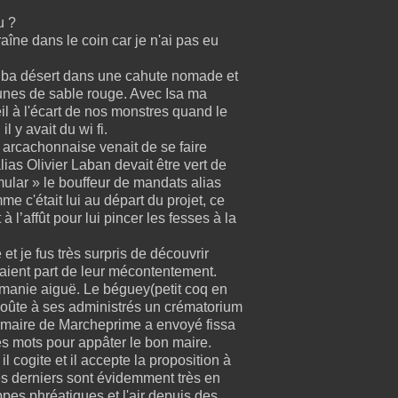
u ?
aîne dans le coin car je n'ai pas eu
iba désert dans une cahute nomade et
unes de sable rouge. Avec Isa ma
l à l'écart de nos monstres quand le
 y avait du wi fi.
e arcachonnaise venait de se faire
lias Olivier Laban devait être vert de
mular » le bouffeur de mandats alias
 c'était lui au départ du projet, ce
 l’affût pour lui pincer les fesses à la
t je fus très surpris de découvrir
aient part de leur mécontentement.
manie aiguë. Le béguey(petit coq en
 coûte à ses administrés un crématorium
 Le maire de Marcheprime a envoyé fissa
les mots pour appâter le bon maire.
il cogite et il accepte la proposition à
es derniers sont évidemment très en
pes phréatiques et l'air depuis des