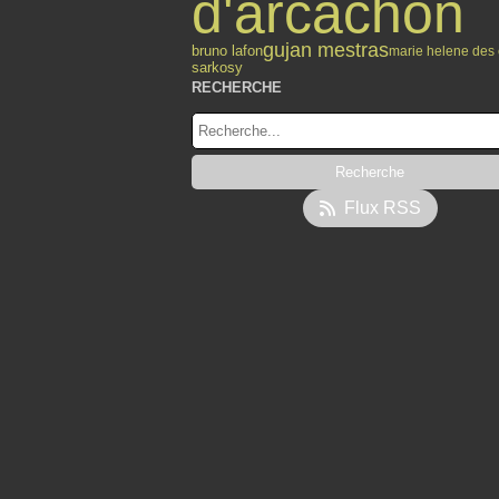
d'arcachon
gujan mestras
bruno lafon
marie helene des
sarkosy
RECHERCHE
Flux RSS