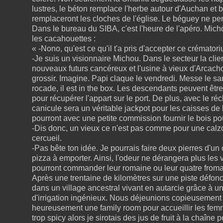
lustres, le béton remplace l'herbe autour d'Auchan et b
remplaceront les cloches de l'église. Le béguey ne pen
Dans le bureau du SIBA, c'est l'heure de l'apéro. Mic
les cacahouettes :
« -Nono, qu'est ce qu'il t'a pris d'accepter ce crémator
-Je suis un visionnaire Michou. Dans le secteur la cli
nouveaux futurs cancéreux et l'usine à vieux d'Arcac
grossir. Imagine. Papi claque le vendredi. Messe le sa
rocade, il est in the box. Les descendants peuvent être
pour récupérer l'appart sur le port. De plus, avec le r
canicule sera un véritable jackpot pour les caisses de l
pourront avec une petite commission fournir le bois pou
-Dis donc, un vieux ce n'est pas comme pour une calzon
cercueil.
-Pas bête ton idée. Je pourrais faire deux pierres d'un
pizza à emporter. Ainsi, l'odeur ne dérangera plus les 
pourront commander leur romaine ou leur quatre from
Après une trentaine de kilomètres sur une piste défon
dans un village ancestral vivant en autarcie grâce à 
d'irrigation ingénieux. Nous déjeunions copieusement 
heureusement une family room pour accueillir les femm
trop spicy alors je sirotais des jus de fruit à la chaîne