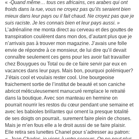
«
-Quand même… tous ces africains, ces arabes qui ont
froids dans la rue, vous ne croyez pas qu’ils seraient bien
mieux dans leur pays ou il fait chaud. Ne croyez pas que je
suis raciste. Je les connais bien et leur pays aussi. »
L’adrénaline me monta direct au cerveau et des gouttes de
transpiration coulèrent dans mon dos, d’autant plus que je
n’arrivais pas à trouver mon magazine. J’avais une folle
envie de répondre à ce monsieur, de lui dire qu’il devait
connaître seulement ces gens pour les avoir fait travailler
chez Bouygues ou Total ou de ce faire servir par eux en
vacances dans leur pays. Mais bon, pourquoi polémiquer?
J’étais cool et voulais rester cool. Une bourgeoise
fraichement sortie de l’institut de beauté et son caniche
abricot méticuleusement manucuré remplace le retraité
dans la boutique. Avec son manteau en hermine on
pourrait nourrir les restos du cœur pendant une semaine et
avec les babioles brillantes qui ornent la presque totalité
de ses doigts on pourrait.. surement faire plein de choses.
Mais je m’en fous elle a le droit aussi de se faire plaisir.
Elle retira ses lunettes Chanel pour s’adresser au patron:
«
-Jean-Charles, je viens à votre secours. On ne peut plus