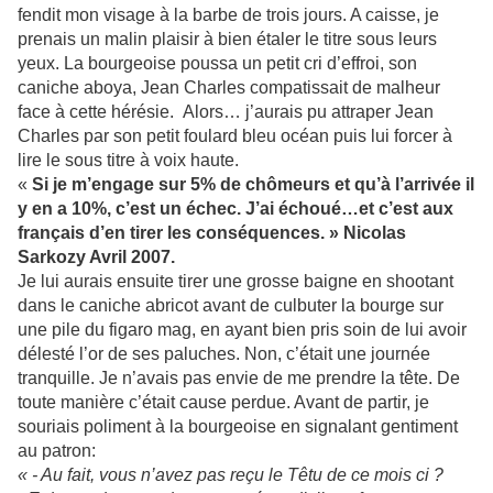
fendit mon visage à la barbe de trois jours. A caisse, je
prenais un malin plaisir à bien étaler le titre sous leurs
yeux. La bourgeoise poussa un petit cri d’effroi, son
caniche aboya, Jean Charles compatissait de malheur
face à cette hérésie. Alors… j’aurais pu attraper Jean
Charles par son petit foulard bleu océan puis lui forcer à
lire le sous titre à voix haute.
«
Si je m’engage sur 5% de chômeurs et qu’à l’arrivée il
y en a 10%, c’est un échec. J’ai échoué…et c’est aux
français d’en tirer les conséquences. » Nicolas
Sarkozy Avril 2007.
Je lui aurais ensuite tirer une grosse baigne en shootant
dans le caniche abricot avant de culbuter la bourge sur
une pile du figaro mag, en ayant bien pris soin de lui avoir
délesté l’or de ses paluches. Non, c’était une journée
tranquille. Je n’avais pas envie de me prendre la tête. De
toute manière c’était cause perdue. Avant de partir, je
souriais poliment à la bourgeoise en signalant gentiment
au patron:
« - Au fait, vous n’avez pas reçu le Têtu de ce mois ci ?