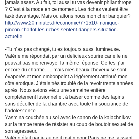
jamais assez. Au fait, toi aussi tu vas devenir philanthrope
? C’est à la mode en ce moment. Les riches veulent être
taxé davantage. Mais ou allons nous mon cher banquier?
http://www.20minutes.fr/economie/771510-monique-
pincon-charlot-les-riches-sentent-dangers-situation-
actuelle
-Tu n’as pas changé, tu es toujours aussi lumineuse.
Valérie me répondait par un délicieux sourire car elle ne
pouvait pas me renvoyer la même réponse. Certes, j’ai
encore du charme….. mais mes beaux cheveux se sont
évaporés et mon embonpoint a légèrement atténué mon
côté érotique. J’étais très troublé de la revoir trente années
après. Nous avions vécu une semaine entière
complètement fusionnelle , à baiser comme des lapins
sans décoller de la chambre avec toute l’insouciance de
l’adolescence.
Yasmina couchée au sol avec le canon de la kalachnikov
sur la tempe tente de résister au coup de boutoir sexuel de
son agresseur.
Valérie était partie au petit matin pour Paris ne me laissant