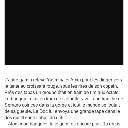
L’autre gamin relève Yasmina et Amin pour les diriger vers
la tente au croissant rouge, sous les rires de son copain.
Près des tapas un groupe était en train de rire aux éclats.
Le banquier était en train de s’étouffer avec une tranche de
Serrano coincée dans la gorge et tout le monde se foutait
de sa gueule. Le Doc lui envoya une grande tape dans le
dos qui fit sortir l’objet du délit:
_ Alors mon banquier, tu te goinfres encore plus. Tu en as