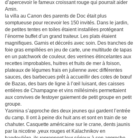
d’apercevoir le fameux croissant rouge qui pourrait aider
Amin.
la villa au Canon des parents de Doc était plus
somptueuse pour recevoir les 150 invités. Dans le jardin,
de petites tentes en toiles étaient installées protégeant
l’énorme buffet d’un grand traiteur. Les plats étaient
magnifiques. Garnis et décorés avec soin. Des tranches de
foie gras empillées en jeu de carte, une multitude de tapas
en un patchwork de couleur, des verrines étincelantes aux
recettes improbables, huitres et fruits de mer à foison,
plateaux de légumes frais en julienne avec différentes
sauces, des barbecues prêt à accueillir des cotes de bœuf
de Bazas, des bars de ligne à l’œil luisant, des caisses
entières de Champagne et vins millésimés permettaient
aux convives de festoyer gaiement de petit groupe en petit
groupe.
Yasmina s’approche des deux jeunes qui gardent l’entrée
du camp. Il ont à peine dix huit ans et sont en train de se
chahuter. Casquette américaine sur le crane, dents jaunis
par la nicotine ,yeux rouges et Kalachnikov en
bandoulière, ils reprennent leur sérieux à son approche.