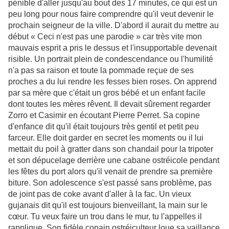
pénible d'aller jusqu'au bout des 17 minutes, ce qui est un
peu long pour nous faire comprendre qu'il veut devenir le
prochain seigneur de la ville. D'abord il aurait du mettre au
début « Ceci n'est pas une parodie » car très vite mon
mauvais esprit a pris le dessus et l'insupportable devenait
risible. Un portrait plein de condescendance ou l'humilité
n'a pas sa raison et toute la pommade reçue de ses
proches a du lui rendre les fesses bien roses. On apprend
par sa mère que c'était un gros bébé et un enfant facile
dont toutes les mères rêvent. Il devait sûrement regarder
Zorro et Casimir en écoutant Pierre Perret. Sa copine
d'enfance dit qu'il était toujours très gentil et petit peu
farceur. Elle doit garder en secret les moments ou il lui
mettait du poil à gratter dans son chandail pour la tripoter
et son dépucelage derrière une cabane ostréicole pendant
les fêtes du port alors qu'il venait de prendre sa première
biture. Son adolescence s'est passé sans problème, pas
de joint pas de coke avant d'aller à la fac. Un vieux
gujanais dit qu'il est toujours bienveillant, la main sur le
cœur. Tu veux faire un trou dans le mur, tu l'appelles il
rapplique. Son fidèle copain ostréiculteur loue sa vaillance