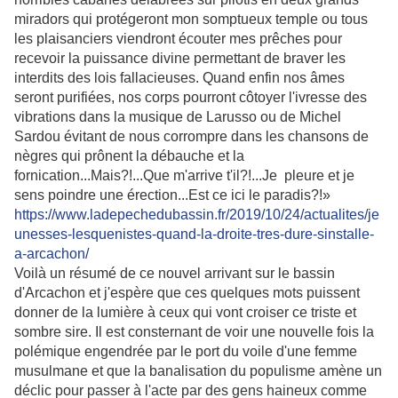
miradors qui protégeront mon somptueux temple ou tous
les plaisanciers viendront écouter mes prêches pour
recevoir la puissance divine permettant de braver les
interdits des lois fallacieuses. Quand enfin nos âmes
seront purifiées, nos corps pourront côtoyer l'ivresse des
vibrations dans la musique de Larusso ou de Michel
Sardou évitant de nous corrompre dans les chansons de
nègres qui prônent la débauche et la
fornication...Mais?!...Que m'arrive t'il?!...Je pleure et je
sens poindre une érection...Est ce ici le paradis?!»
https://www.ladepechedubassin.fr/2019/10/24/actualites/je
unesses-lesquenistes-quand-la-droite-tres-dure-sinstalle-
a-arcachon/
Voilà un résumé de ce nouvel arrivant sur le bassin
d'Arcachon et j'espère que ces quelques mots puissent
donner de la lumière à ceux qui vont croiser ce triste et
sombre sire. Il est consternant de voir une nouvelle fois la
polémique engendrée par le port du voile d'une femme
musulmane et que la banalisation du populisme amène un
déclic pour passer à l'acte par des gens haineux comme