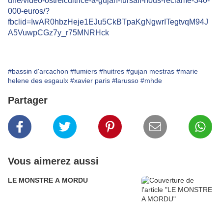
une/video-ostreicultrice-a-gujan-lursaff-nous-reclame-340-
000-euros/?
fbclid=IwAR0hbzHeje1EJu5CkBTpaKgNgwrITegtvqM94J
A5VuwpCGz7y_r75MNRHck
#bassin d'arcachon
#fumiers
#huitres
#gujan mestras
#marie
helene des esgaulx
#xavier paris
#larusso
#mhde
Partager
Vous aimerez aussi
LE MONSTRE A MORDU