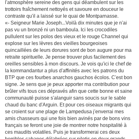
l'atmosphère sereine des gens qui déambulent sur les
trottoirs fraîchement nettoyés et savoure en douceur le
contraste qu'il a laissé sur le quai de Montparnasse.
«- Seigneur Marie Joseph...Voilà dix minutes que je n'ai
pas vu un bronzé ni un bamboula. Ici les crocodiles
pullulent sur les polos des vieux et le rouge Channel qui
explose sur les lèvres des vieilles bourgeoises
quincaillées de leurs dorures sont de bon augure pour ma
retraite spirituelle. Je pense trouver plus facilement des
oreilles sensibles à mon discours. Je vois qu'ici le chef de
la kommandantur a plus d'affinités avec les patrons du
BTP que ces fourbes anarchos gauchos écolos. C'est bon
signe. Je sens que je peux apporter ma contribution pour
brûler vifs tous ces dépravés afin que cette bonne et saine
communauté puisse s'alanguir sans soucis sur le sable
chaud du banc d'Arguin. Et pour ces oiseaux migrants qui
se croient sur une plage de Lampedusa j'enverrai mes
amis chasseurs qui une fois bien avinés par de bons vins
français se feront une joie de montrer notre hospitalité à
ces maudits volatiles. Puis je transformerai ces deux
horribles cabanes délabrées sur pilotis en deux grands