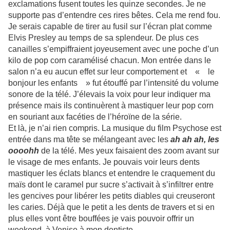
exclamations fusent toutes les quinze secondes. Je ne
supporte pas d’entendre ces rires bêtes. Cela me rend fou.
Je serais capable de tirer au fusil sur l’écran plat comme
Elvis Presley au temps de sa splendeur. De plus ces
canailles s’empiffraient joyeusement avec une poche d’un
kilo de pop corn caramélisé chacun. Mon entrée dans le
salon n’a eu aucun effet sur leur comportement et « le
bonjour les enfants » fut étouffé par l’intensité du volume
sonore de la télé. J’élevais la voix pour leur indiquer ma
présence mais ils continuèrent à mastiquer leur pop corn
en souriant aux facéties de l’héroïne de la série.
Et là, je n’ai rien compris. La musique du film Psychose est
entrée dans ma tête se mélangeant avec les
ah ah ah, les
oooohh
de la télé. Mes yeux faisaient des zoom avant sur
le visage de mes enfants. Je pouvais voir leurs dents
mastiquer les éclats blancs et entendre le craquement du
maïs dont le caramel pur sucre s’activait à s’infiltrer entre
les gencives pour libérer les petits diables qui creuseront
les caries. Déjà que le petit a les dents de travers et si en
plus elles vont être bouffées je vais pouvoir offrir un
weekend à Venise à mon dentiste.