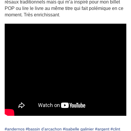
résaux traditionnels mais qui m’a inspiré pour mon billet
POP ou lire le livre au même titre qui fait polémique en ce
moment. Très enrichissant
.
#andernos
#bassin d'arcachon
#isabelle galinier
#argent
#clint