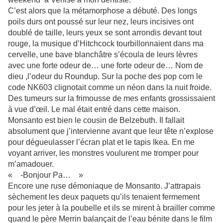
C’est alors que la métamorphose a débuté. Des longs
poils durs ont poussé sur leur nez, leurs incisives ont
doublé de taille, leurs yeux se sont arrondis devant tout
rouge, la musique d’Hitchcock tourbillonnaient dans ma
cervelle, une bave blanchâtre s’écoula de leurs lèvres
avec une forte odeur de… une forte odeur de… Nom de
dieu ,l’odeur du Roundup. Sur la poche des pop corn le
code NK603 clignotait comme un néon dans la nuit froide.
Des tumeurs sur la frimousse de mes enfants grossissaient
à vue d’œil. Le mal était entré dans cette maison.
Monsanto est bien le cousin de Belzebuth. Il fallait
absolument que j’intervienne avant que leur tête n’explose
pour dégueulasser l’écran plat et le tapis Ikea. En me
voyant arriver, les monstres voulurent me tromper pour
m’amadouer.
« -Bonjour Pa… »
Encore une ruse démoniaque de Monsanto. J’attrapais
sèchement les deux paquets qu’ils tenaient fermement
pour les jeter à la poubelle et ils se mirent à brailler comme
quand le père Merrin balançait de l’eau bénite dans le film