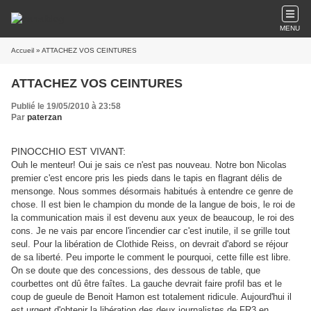
MENU
Accueil
» ATTACHEZ VOS CEINTURES
ATTACHEZ VOS CEINTURES
Publié le 19/05/2010 à 23:58
Par
paterzan
PINOCCHIO EST VIVANT:
Ouh le menteur! Oui je sais ce n'est pas nouveau. Notre bon Nicolas
premier c'est encore pris les pieds dans le tapis en flagrant délis de
mensonge. Nous sommes désormais habitués à entendre ce genre de
chose. Il est bien le champion du monde de la langue de bois, le roi de
la communication mais il est devenu aux yeux de beaucoup, le roi des
cons. Je ne vais par encore l'incendier car c'est inutile, il se grille tout
seul. Pour la libération de Clothide Reiss, on devrait d'abord se réjour
de sa liberté. Peu importe le comment le pourquoi, cette fille est libre.
On se doute que des concessions, des dessous de table, que
courbettes ont dû être faîtes. La gauche devrait faire profil bas et le
coup de gueule de Benoit Hamon est totalement ridicule. Aujourd'hui il
est urgent d'obtenir la libération des deux journalistes de FR3 en