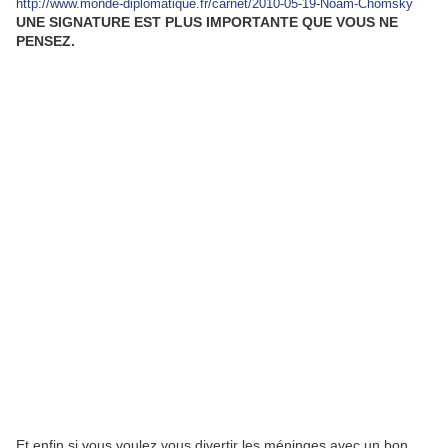
http://www.monde-diplomatique.fr/carnet/2010-05-19-Noam-Chomsky
UNE SIGNATURE EST PLUS IMPORTANTE QUE VOUS NE
PENSEZ.
Et enfin si vous voulez vous divertir les méninges avec un bon