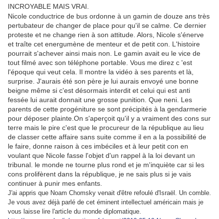
INCROYABLE MAIS VRAI.
Nicole conductrice de bus ordonne à un gamin de douze ans très
pertubateur de changer de place pour qu'il se calme. Ce dernier
proteste et ne change rien à son attitude. Alors, Nicole s'énerve
et traîte cet energumène de menteur et de petit con. L'histoire
pourrait s'achever ainsi mais non. Le gamin avait eu le vice de
tout filmé avec son téléphone portable. Vous me direz c 'est
l'époque qui veut cela. Il montre la vidéo à ses parents et là,
surprise. J'aurais été son père je lui aurais envoyé une bonne
beigne même si c'est désormais interdit et celui qui est anti
fessée lui aurait donnait une grosse punition. Que neni. Les
parents de cette progéniture se sont précipités à la gendarmerie
pour déposer plainte.On s'aperçoit qu'il y a vraiment des cons sur
terre mais le pire c'est que le procureur de la république au lieu
de classer cette affaire sans suite comme il en a la possibilité de
le faire, donne raison à ces imbéciles et à leur petit con en
voulant que Nicole fasse l'objet d'un rappel à la loi devant un
tribunal. le monde ne tourne plus rond et je m'inquiète car si les
cons prolifèrent dans la république, je ne sais plus si je vais
continuer à punir mes enfants.
J'ai appris que Noam Chomsky venait d'être refoulé d'Israël. Un comble.
Je vous avez déjà parlé de cet éminent intellectuel américain mais je
vous laisse lire l'article du monde diplomatique.