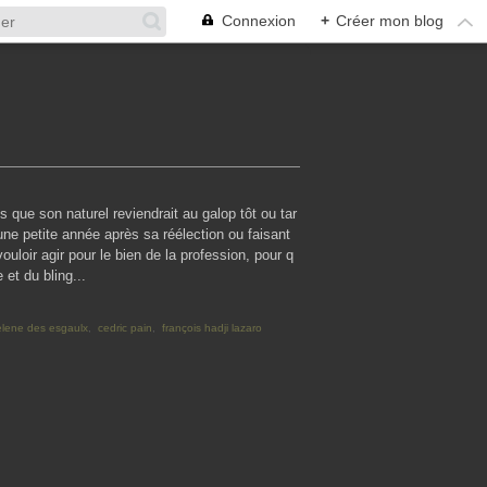
Connexion
+
Créer mon blog
is que son naturel reviendrait au galop tôt ou tar
e une petite année après sa réélection ou faisant
ouloir agir pour le bien de la profession, pour q
et du bling...
elene des esgaulx
,
cedric pain
,
françois hadji lazaro