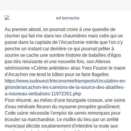
Au premier abord, on pourrait croire à une querelle de
clocher qui fait rire dans les chaumières mais celle qui se
passe dans la capitale de l'Arcachonie mérite que l'on s'y
penche un instant car derrière ce qui pourrait prêter à
sourire se cache une sombre histoire de batailles d'égos
pas très reluisante et une nouvelle fois, son Altesse
sérénissime «Crème antirides» alias Yves Foulon le maire
d'Arcachon me tend le bâton pour se faire flageller.
https://www.sudouest.fr/economie/transports/circulation-en-
gironde/arcachon-les-camions-de-la-source-des-abatilles-
a-nouveau-verbalises-11972351.php
Pour résumé, au milieu d'une bourgade cossue, une usine
d'eau minérale fleuron du royaume prospère goulûment.
Cette usine nécessite l'emploi de semis remorques pour
écouler sa marchandise. Le maître du lieu par un arrêté
municipal décide soudainement d'interdire la route aux