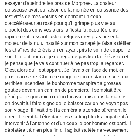
essayer d'atteindre les bras de Morphée. La chaleur
poisseuse avait eu raison de la montée en puissance des
festivités de mes voisins en donnant un coup
d'accélérateur au rosé pour qu'il grimpe plus vite au
ciboulot des convives alors la fiesta fut écourtée plus
rapidement laissant juste quelques rires gras briser la
moiteur de la nuit. Installé sur mon canapé je faisais défiler
les chaînes de télévision en ayant pris le soin de couper le
son. En tant normal, je ne regarde pas trop la télévision et
je pense que je vais continuer à ne pas trop la regarder.
C'est alors qu'il est apparu. Je l'avais en face de moi, en
gros plan serré. Chemise rouge de circonstance suite aux
terribles incendies, le bonhomme transpirait à grosses
gouttes devant un camion de pompiers. Il semblait être
gêné par le gros micro qu'on lui avait mis dans la main et
on devait lui faire signe de le baisser car on ne voyait pas
son visage. Il fixait droit la caméra à attendre sûrement le
direct. Il semblait être dans les starting blocks, impatient à
intervenir à l'antenne et d'un coup le bonhomme est parti. Il
déblatérait à n'en plus finir. Il agitait sa tête nerveusement