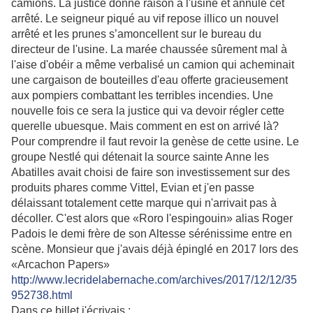
camions. La justice donne raison à l'usine et annule cet
arrêté. Le seigneur piqué au vif repose illico un nouvel
arrêté et les prunes s’amoncellent sur le bureau du
directeur de l'usine. La marée chaussée sûrement mal à
l'aise d'obéir a même verbalisé un camion qui acheminait
une cargaison de bouteilles d'eau offerte gracieusement
aux pompiers combattant les terribles incendies. Une
nouvelle fois ce sera la justice qui va devoir régler cette
querelle ubuesque. Mais comment en est on arrivé là?
Pour comprendre il faut revoir la genèse de cette usine. Le
groupe Nestlé qui détenait la source sainte Anne les
Abatilles avait choisi de faire son investissement sur des
produits phares comme Vittel, Evian et j'en passe
délaissant totalement cette marque qui n'arrivait pas à
décoller. C'est alors que «Roro l'espingouin» alias Roger
Padois le demi frère de son Altesse sérénissime entre en
scène. Monsieur que j'avais déjà épinglé en 2017 lors des
«Arcachon Papers»
http://www.lecridelabernache.com/archives/2017/12/12/35
952738.html
Dans ce billet j'écrivais :