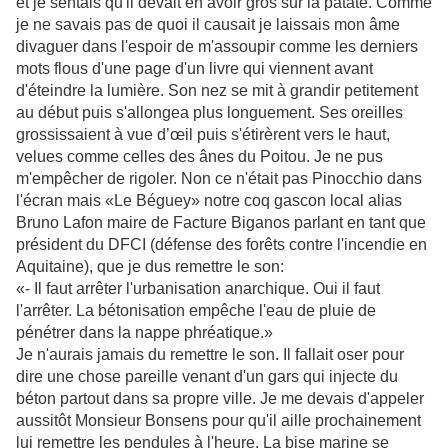
et je sentais qu'il devait en avoir gros sur la patate. Comme
je ne savais pas de quoi il causait je laissais mon âme
divaguer dans l'espoir de m'assoupir comme les derniers
mots flous d'une page d'un livre qui viennent avant
d'éteindre la lumière. Son nez se mit à grandir petitement
au début puis s'allongea plus longuement.
Ses oreilles
grossissaient à vue d’œil puis s'étirèrent vers le haut,
velues comme celles des ânes du Poitou. Je ne pus
m'empêcher de rigoler. Non ce n'était pas Pinocchio dans
l'écran mais «Le Béguey» notre coq gascon local alias
Bruno Lafon maire de Facture Biganos parlant en tant que
président du DFCI (défense des forêts contre l'incendie en
Aquitaine), que je dus remettre le son:
«- Il faut arrêter l'urbanisation anarchique. Oui il faut
l'arrêter. La bétonisation empêche l'eau de pluie de
pénétrer dans la nappe phréatique.»
Je n'aurais jamais du remettre le son. Il fallait oser pour
dire une chose pareille venant d'un gars qui injecte du
béton partout dans sa propre ville. Je me devais d'appeler
aussitôt Monsieur Bonsens pour qu'il aille prochainement
lui remettre les pendules à l'heure. La bise marine se