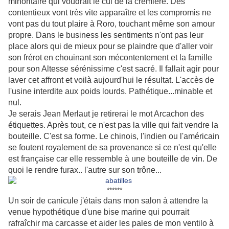
minoritaire qui voudrait le cul de la crémière. Des
contentieux vont très vite apparaître et les compromis ne
vont pas du tout plaire à Roro, touchant même son amour
propre. Dans le business les sentiments n'ont pas leur
place alors qui de mieux pour se plaindre que d'aller voir
son frérot en chouinant son mécontentement et la famille
pour son Altesse sérénissime c'est sacré. Il fallait agir pour
laver cet affront et voilà aujourd'hui le résultat. L'accès de
l'usine interdite aux poids lourds. Pathétique...minable et
nul.
Je serais Jean Merlaut je retirerai le mot Arcachon des
étiquettes. Après tout, ce n'est pas la ville qui fait vendre la
bouteille. C'est sa forme. Le chinois, l'indien ou l'américain
se foutent royalement de sa provenance si ce n'est qu'elle
est française car elle ressemble à une bouteille de vin. De
quoi le rendre furax.. l'autre sur son trône...
******
Un soir de canicule j'étais dans mon salon à attendre la
venue hypothétique d'une bise marine qui pourrait
rafraîchir ma carcasse et aider les pales de mon ventilo à